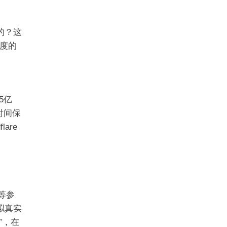
的？这
度的
5亿
时间保
are
）等参
拟真实
”，在