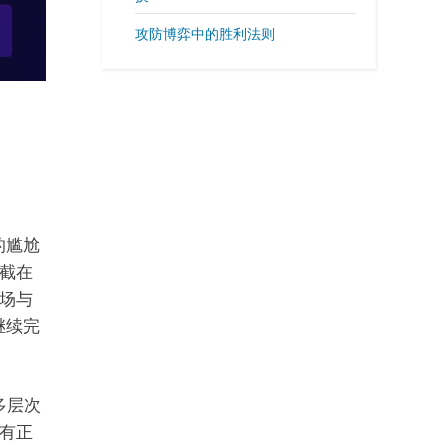
攻防博弈中的胜利法则
的尴尬
截在
场与
继续完
多层次
有正