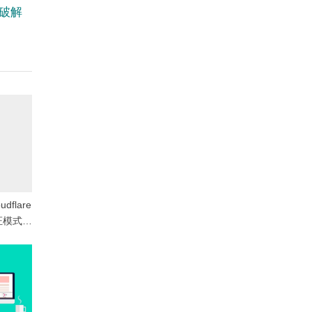
破解
flare
证模式可
？