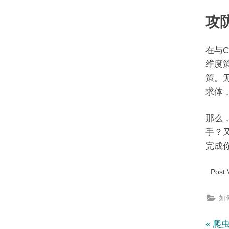
攻
在与C
维度
策。
求体
那么，
手？
完成
Post 
如何
文
P
爬虫