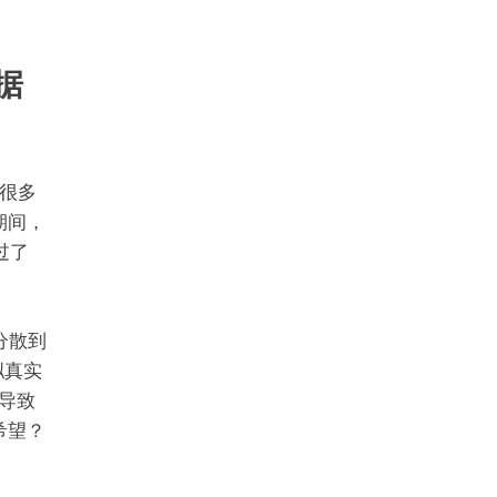
据
很多
期间，
过了
分散到
拟真实
导致
希望？