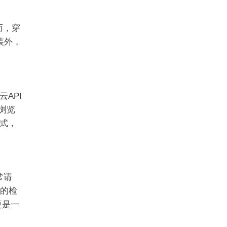
而，穿
装外，
API
浏览
式，
常请
e的检
更是一