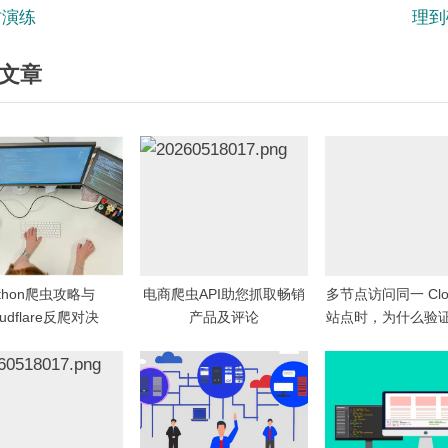
e
防演练
理到
x
文章
t
P
o
s
t
:
ython爬虫攻略与
电商爬虫API助您抓取畅销
多节点访问同一 Cloud
oudflare反爬对决
产品及评论
站点时，为什么验
能完全不同