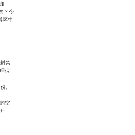
枷
封禁？今
博弈中
P封禁
理位
身份。
的空
开