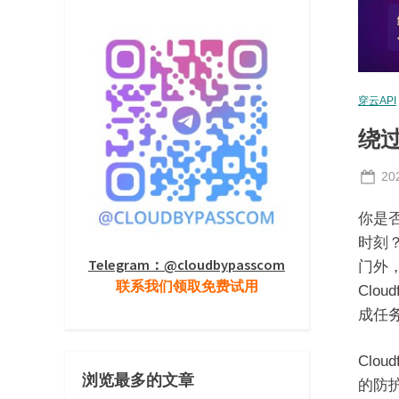
穿云API
绕过
Po
20
on
你是否
时刻
Telegram：@cloudbypasscom
门外
联系我们领取免费试用
Clo
成任
Clo
浏览最多的文章
的防