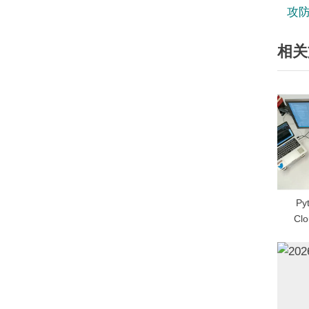
r
攻
章
e
相关
v
导
i
航
o
u
s
P
o
s
t
P
:
Cl