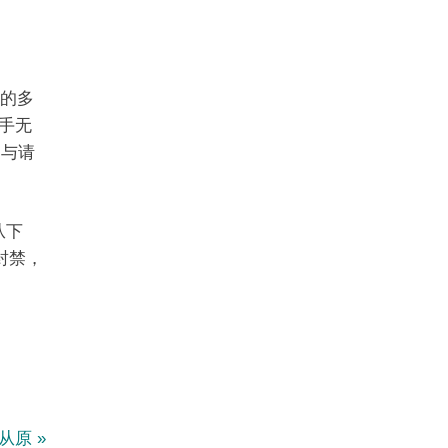
I的多
手无
染与请
从下
封禁，
：从原