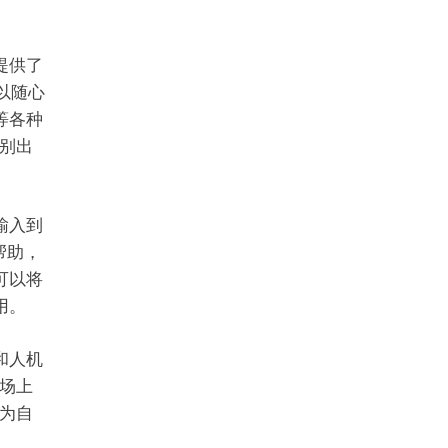
提供了
可以随心
态等各种
别出
输入到
帮助，
可以将
用。
和人机
场上
为自