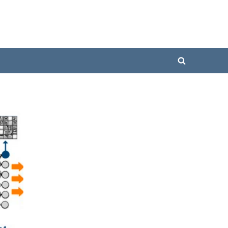
Toggle
search
form