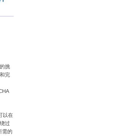
的挑
和完
CHA
。
可以在
绕过
所需的