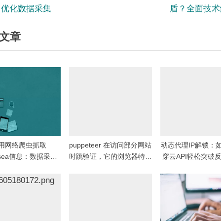
e
，优化数据采集
盾？全面技术
x
文章
t
P
o
s
t
:
用网络爬虫抓取
puppeteer 在访问部分网站
动态代理IP解锁：
nsea信息：数据采集
时跳验证，它的浏览器特征
穿云API轻松突破
的实用工具
通常会被如何识别？