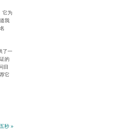
。它为
道我
名
供了一
验证的
访问目
荐它
e五秒