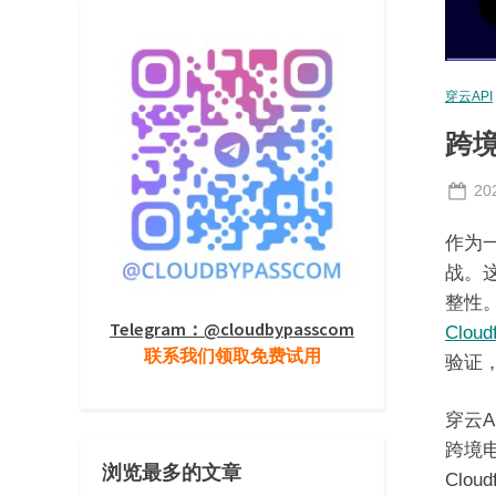
穿云API
跨境
Po
20
on
作为
战。
整性
Telegram：@cloudbypasscom
Cloudf
联系我们领取免费试用
验证
穿云
跨境
浏览最多的文章
Clo