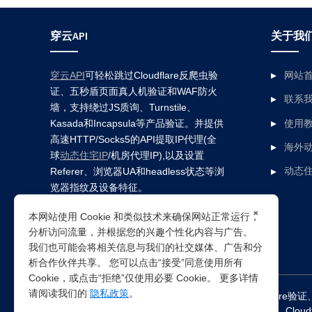
穿云API
关于我
穿云API
可轻松跳过Cloudflare反爬虫验
网站
证、五秒盾页面真人机验证和WAF防火
联系
墙，支持绕过JS质询、Turnstile、
Kasada和Incapsula等产品验证。并提供
使用
高速HTTP/Socks5的API提取IP代理(全
海外动
球
动态住宅IP
/机房代理IP),以及设置
Referer、浏览器UA和headless状态等浏
动态住
览器指纹及设备特征。
×
本网站使用 Cookie 和类似技术来确保网站正常运行，
分析访问流量，并根据您的兴趣个性化内容与广告。
我们也可能会将相关信息与我们的社交媒体、广告和分
析合作伙伴共享。 您可以点击“接受”同意使用所有
Cookie，或点击“拒绝”仅使用必要 Cookie。 更多详情
请阅读我们的
隐私政策
。
突破所有反Anti-bot机器人检查，轻松
绕过cloudflare验证
Clou