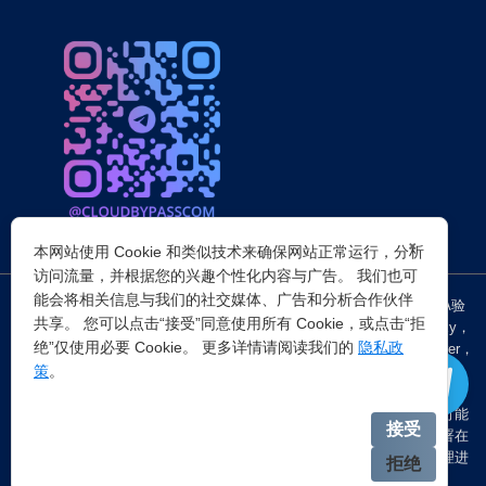
×
本网站使用 Cookie 和类似技术来确保网站正常运行，分析
访问流量，并根据您的兴趣个性化内容与广告。 我们也可
能会将相关信息与我们的社交媒体、广告和分析合作伙伴
突破所有反Anti-bot机器人检查，轻松
绕过cloudflare验证
、CAPTCHA验
共享。 您可以点击“接受”同意使用所有 Cookie，或点击“拒
证，WAF，CC防护和
Cloudflare爬虫验证
，并提供了HTTP API和Proxy，
绝”仅使用必要 Cookie。 更多详情请阅读我们的
隐私政
包括接口地址、请求参数、返回处理；以及
Cloudflare反爬虫
设置Referer，
策
。
浏览器UA和headless状态等各浏览器指纹设备特征。
注：穿云代理IP仅提供
国外动态代理IP
，在中国大陆IP环境下直连时可能
接受
会出现不稳定的情况，但您可以通过以下两种方式解决：一是将其部署在
香港等境外服务器上使用；二是在本地电脑端开启TUN模式的全局代理进
拒绝
行中转。