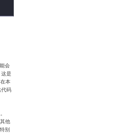
能会
，这是
。在本
供代码
性。
和其他
特别