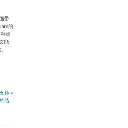
方面带
are的
两种操
本文能
战。
e五秒
总结