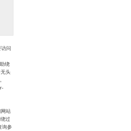
要访问
帮助绕
用无头
。
-
问网站
助绕过
查询参