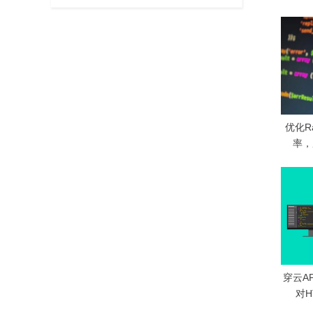
航
o
u
s
P
o
s
t
优化R
:
率，
穿云A
对H