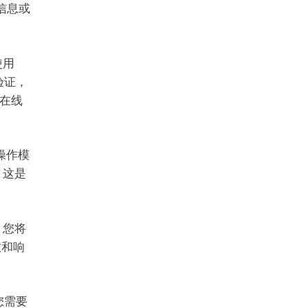
信息或
使用
A验证，
在线
种操作模
，这是
，您将
数和响
，您需要