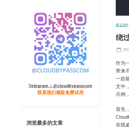
穿云API
绕过
Po
20
on
作为
带来不
一款
Telegram：@cloudbypasscom
文中，
联系我们领取免费试用
示例
首先，
Clo
浏览最多的文章
在线