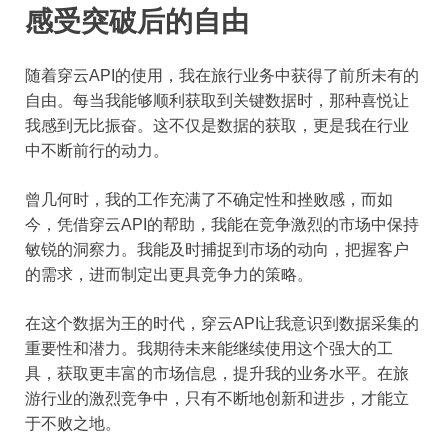
感受突破后的自由
随着穿云API的使用，我在旅行业务中获得了前所未有的
自由。每当我能够顺利获取到关键数据时，那种喜悦让
我感到无比振奋。这不仅是数据的获取，更是我在行业
中不断前行的动力。
曾几何时，我的工作充满了不确定性和挫败感，而如
今，凭借穿云API的帮助，我能在竞争激烈的市场中保持
敏锐的洞察力。我能及时捕捉到市场的动向，把握客户
的需求，进而制定出更具竞争力的策略。
在这个数据为王的时代，穿云API让我意识到数据采集的
重要性和潜力。我期待未来能继续使用这个强大的工
具，获取更丰富的市场信息，提升我的业务水平。在旅
游行业的激烈竞争中，只有不断地创新和进步，才能立
于不败之地。