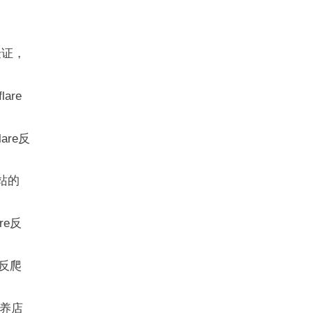
验证，
are
are反
站的
re反
e反爬
括养店