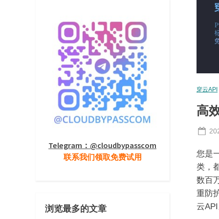
穿云API
高效
Po
20
on
Telegram：@cloudbypasscom
您是
联系我们领取免费试用
类，都
数百
重防
云AP
浏览最多的文章