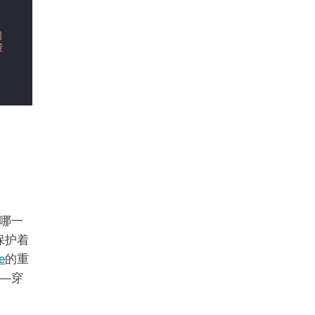
哪一
保护着
e
的重
—穿