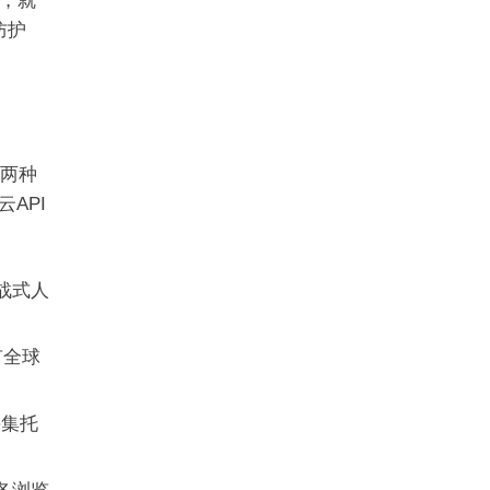
，就
防护
了两种
云API
挑战式人
有全球
采集托