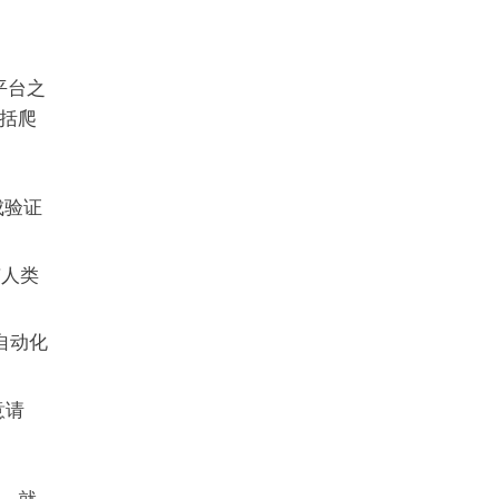
平台之
括爬
成验证
有人类
自动化
意请