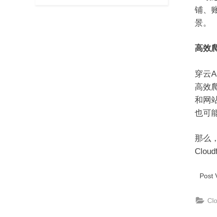
铺、
景。
高效爬
穿云A
高效爬
和网
也可
那么
Clo
Post 
Cl