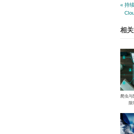
文
P
持
r
Clo
章
e
相关
v
导
i
航
o
u
s
P
o
s
t
爬虫与
:
限