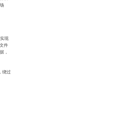
场
，实现
t文件
据，
，绕过