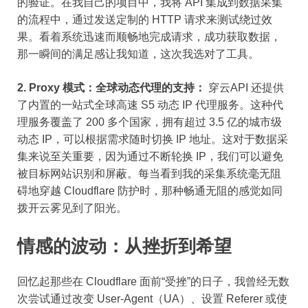
的验证。在我自己的项目中，我将 API 集成到数据采集
的流程中，通过发送定制的 HTTP 请求来测试绕过效
果。看着系统迅速而顺畅地完成请求，成功获取数据，
那一瞬间的满足感让我知道，这次我选对了工具。
2. Proxy 模式：全球动态代理的支持：
穿云API 还提供
了内置的一站式全球高速 S5 动态 IP 代理服务。这种代
理服务覆盖了 200 多个国家，拥有超过 3.5 亿的城市级
动态 IP，可以根据需求随时切换 IP 地址。这对于数据采
集来说至关重要，因为通过不断轮换 IP，我们可以避免
被目标网站识别和屏蔽。每当看到我的采集系统毫无阻
碍地穿越 Cloudflare 防护时，那种畅通无阻的感觉如同
拨开云雾见到了阳光。
情感的波动：从挫折到希望
回忆起那些在 Cloudflare 面前“受挫”的日子，我曾经无数
次尝试通过改变 User-Agent（UA）、设置 Referer 或使