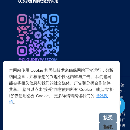
联系我们领取免费试用
×
本网站使用 Cookie 和类似技术来确保网站正常运行，分析
访问流量，并根据您的兴趣个性化内容与广告。 我们也可
能会将相关信息与我们的社交媒体、广告和分析合作伙伴
突破所有反Anti-bot机器人检查，轻松
绕过cloudflare验证
、CAPTCHA验
共享。 您可以点击“接受”同意使用所有 Cookie，或点击“拒
证，WAF，CC防护和
Cloudflare爬虫验证
，并提供了HTTP API和Proxy，
绝”仅使用必要 Cookie。 更多详情请阅读我们的
隐私政
包括接口地址、请求参数、返回处理；以及
Cloudflare反爬虫
设置Referer，
策
。
浏览器UA和headless状态等各浏览器指纹设备特征。
注：穿云代理IP仅提供
国外动态代理IP
，在中国大陆IP环境下直连时可能
接受
会出现不稳定的情况，但您可以通过以下两种方式解决：一是将其部署在
香港等境外服务器上使用；二是在本地电脑端开启TUN模式的全局代理进
拒绝