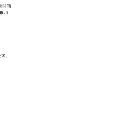
量时间
用担
数等。