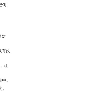
把钥
种防
以有效
头，让
项目中。
询。