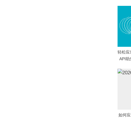
航
o
u
s
P
o
s
t
轻松应
:
API助
如何应对