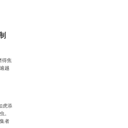
机制
磨得焦
逾越
是如虎添
虫。
集者