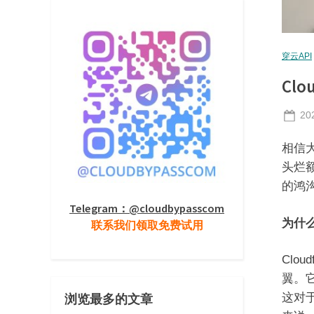
穿云API
Cl
Po
20
on
相信大
头烂
的鸿
Telegram：@cloudbypasscom
为什么
联系我们领取免费试用
Clo
翼。
这对
浏览最多的文章