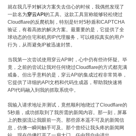
就在我几乎对解决方案失去信心的时候，我偶然发现了
一款名为
穿云API
的工具。这款工具宣称能够轻松绕过
Cloudflare的反爬机制，特别是针对5秒盾和CAPTCHA
验证，有着高效的解决方案。最重要的是，它提供了全
球动态的住宅和机房IP代理服务，可以模拟真实的用户
行为，从而避免IP被迅速封禁。
当我第一次尝试使用穿云API时，心中仍有些许怀疑。毕
竟，之前的尝试让我对任何绕过Cloudflare的方式都充满
戒备。但出乎意料的是，穿云API的集成过程非常简单，
它提供了详细的API文档和代码生成器，帮助我快速将
API代码融入到我的抓取系统中。
我输入请求地址并测试，竟然顺利地绕过了Cloudflare的
5秒盾，成功抓取到了我所需的新闻内容。那一刻，屏幕
上的数据流让我眼前一亮。那些原本遥不可及的新闻信
息，仿佛一瞬间触手可及。那个曾经让我头疼的新闻网
站，现在仿佛打开了一扇大门，任由我自由进出。