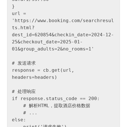
}

url = 
'https://www.booking.com/searchresul
ts.html?
dest_id=620854&checkin_date=2024-12-
25&checkout_date=2025-01-
01&group_adults=2&no_rooms=1'

# 发送请求

response = cb.get(url, 
headers=headers)

# 处理响应

if response.status_code == 200:

    # 解析HTML，提取酒店价格数据

    # ...

else:
