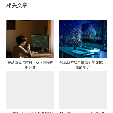
相关文章
x
v
导
t
i
航
P
o
o
u
s
s
t
P
:
o
s
t
:
穿越验证码障碍：畅享网络抓
爬虫技术助力搜索引擎优化策
取乐趣
略的制定