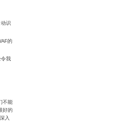
自动识
AF的
经令我
们不能
很好的
深入