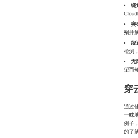
绕
Clo
突
别并
绕
检测
无
望而
穿
通过
一味
例子
的了