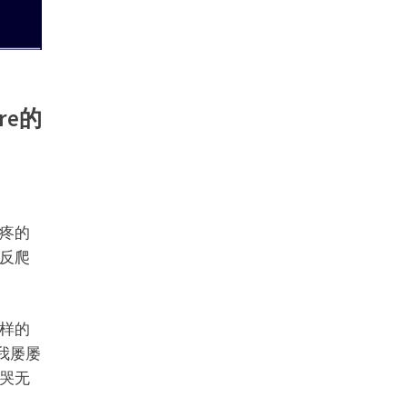
re的
疼的
反爬
样的
我屡屡
哭无