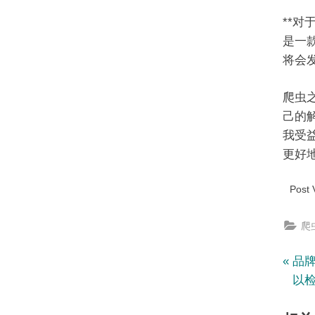
**对
是一
将会
爬虫
己的
我受
更好
Post 
爬虫
文
P
品牌
r
以
章
e