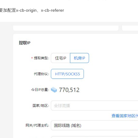
配置x-cb-origin、x-cb-referer