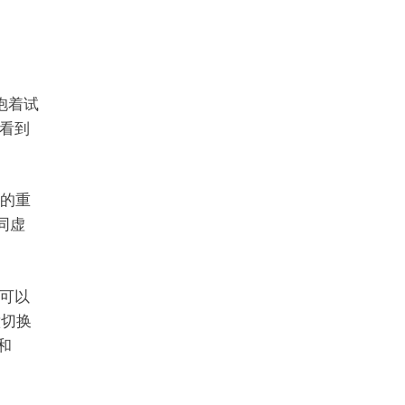
抱着试
看到
置的重
同虚
可以
意切换
和