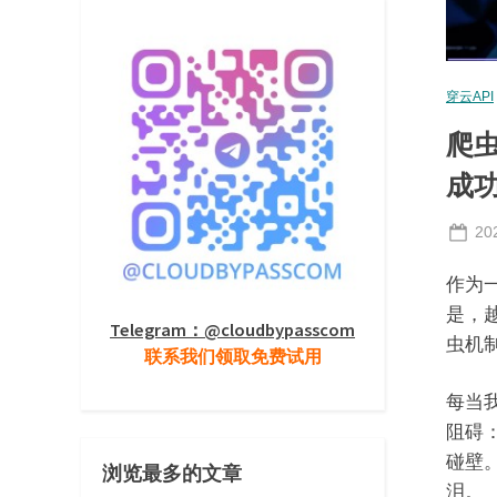
穿云API
爬虫
成
Po
20
on
作为
是，
Telegram：@cloudbypasscom
虫机制
联系我们领取免费试用
每当
阻碍
碰壁
浏览最多的文章
泪。