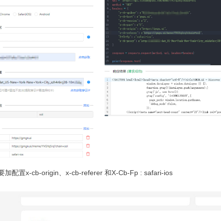
置x-cb-origin、x-cb-referer 和X-Cb-Fp : safari-ios