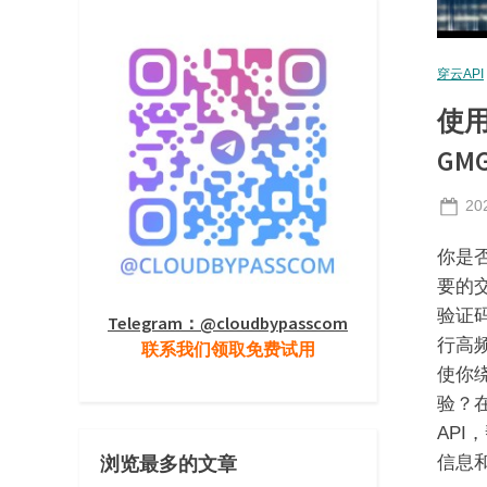
穿云API
使用
GM
Po
20
on
你是否
要的交
验证
Telegram：@cloudbypasscom
行高频
联系我们领取免费试用
使你绕
验？
API
信息
浏览最多的文章