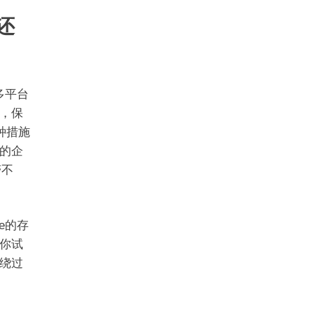
”还
多平台
，保
种措施
的企
滞不
e的存
你试
绕过