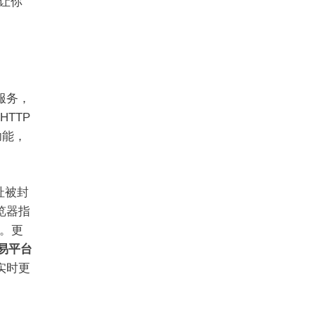
让你
服务，
HTTP
功能，
址被封
览器指
。更
交易平台
实时更