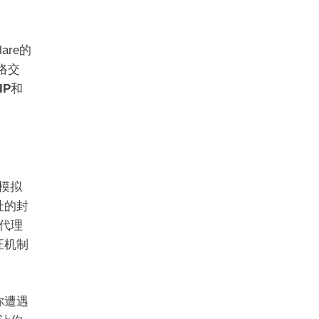
are的
络交
IP
和
模拟
址的封
代理
证机制
你遭遇