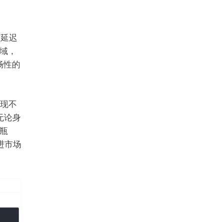
何延迟
域，
畅性的
现不
无论身
瓶
进市场