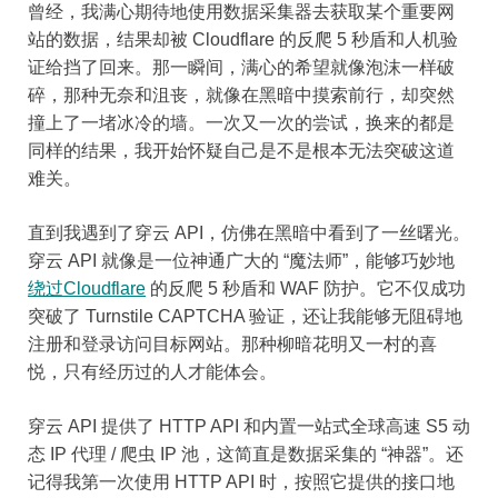
曾经，我满心期待地使用数据采集器去获取某个重要网
站的数据，结果却被 Cloudflare 的反爬 5 秒盾和人机验
证给挡了回来。那一瞬间，满心的希望就像泡沫一样破
碎，那种无奈和沮丧，就像在黑暗中摸索前行，却突然
撞上了一堵冰冷的墙。一次又一次的尝试，换来的都是
同样的结果，我开始怀疑自己是不是根本无法突破这道
难关。
直到我遇到了穿云 API，仿佛在黑暗中看到了一丝曙光。
穿云 API 就像是一位神通广大的 “魔法师”，能够巧妙地
绕过Cloudflare
的反爬 5 秒盾和 WAF 防护。它不仅成功
突破了 Turnstile CAPTCHA 验证，还让我能够无阻碍地
注册和登录访问目标网站。那种柳暗花明又一村的喜
悦，只有经历过的人才能体会。
穿云 API 提供了 HTTP API 和内置一站式全球高速 S5 动
态 IP 代理 / 爬虫 IP 池，这简直是数据采集的 “神器”。还
记得我第一次使用 HTTP API 时，按照它提供的接口地