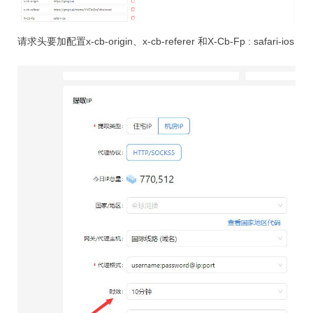
请求头要加配置x-cb-origin、x-cb-referer 和X-Cb-Fp : safari-ios