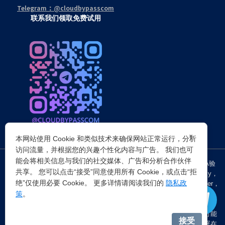
Telegram：@cloudbypasscom
联系我们领取免费试用
×
本网站使用 Cookie 和类似技术来确保网站正常运行，分析
访问流量，并根据您的兴趣个性化内容与广告。 我们也可
能会将相关信息与我们的社交媒体、广告和分析合作伙伴
突破所有反Anti-bot机器人检查，轻松
绕过cloudflare验证
、CAPTCHA验
共享。 您可以点击“接受”同意使用所有 Cookie，或点击“拒
证，WAF，CC防护和
Cloudflare爬虫验证
，并提供了HTTP API和Proxy，
绝”仅使用必要 Cookie。 更多详情请阅读我们的
隐私政
包括接口地址、请求参数、返回处理；以及
Cloudflare反爬虫
设置Referer，
策
。
浏览器UA和headless状态等各浏览器指纹设备特征。
注：穿云代理IP仅提供
国外动态代理IP
，在中国大陆IP环境下直连时可能
接受
会出现不稳定的情况，但您可以通过以下两种方式解决：一是将其部署在