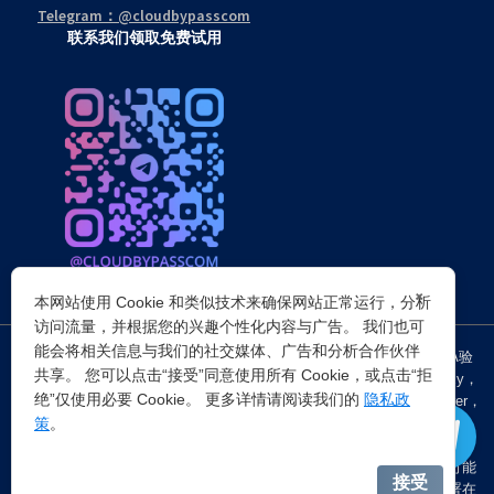
Telegram：@cloudbypasscom
联系我们领取免费试用
×
本网站使用 Cookie 和类似技术来确保网站正常运行，分析
访问流量，并根据您的兴趣个性化内容与广告。 我们也可
能会将相关信息与我们的社交媒体、广告和分析合作伙伴
突破所有反Anti-bot机器人检查，轻松
绕过cloudflare验证
、CAPTCHA验
共享。 您可以点击“接受”同意使用所有 Cookie，或点击“拒
证，WAF，CC防护和
Cloudflare爬虫验证
，并提供了HTTP API和Proxy，
绝”仅使用必要 Cookie。 更多详情请阅读我们的
隐私政
包括接口地址、请求参数、返回处理；以及
Cloudflare反爬虫
设置Referer，
策
。
浏览器UA和headless状态等各浏览器指纹设备特征。
注：穿云代理IP仅提供
国外动态代理IP
，在中国大陆IP环境下直连时可能
接受
会出现不稳定的情况，但您可以通过以下两种方式解决：一是将其部署在