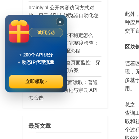
brainly.pl 公开内容访问方式对
此外，
比：穿云 API 与浏览器自动化怎
×
种应
么选
交平
试用活动
AI Agent 输入质量不稳定怎么
办：穿云 API 正文完整度检查：
区块
SDK 接入检查日报流程
+ 200个API积分
+ 动态IP代理流量
brainly.lat 公开问答页面监控：穿
随着
云 API 的稳定访问方案
现，
多基
立即领取 ›
USPhoneBook 页面读取：普通
用。
请求、浏览器自动化与穿云 API
怎么选
总之，
查询
取和
最新文章
个过程
取的