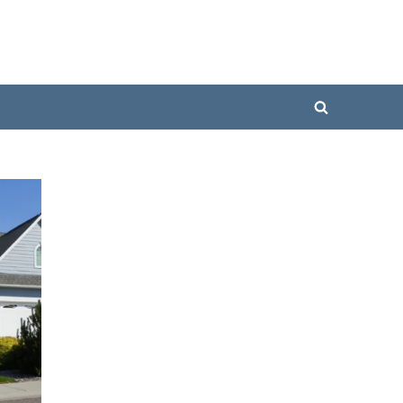
Toggle
search
form