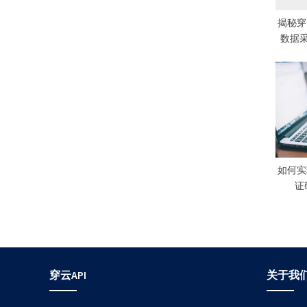
:
揭秘穿
数据
如何实现
证
穿云API
关于我