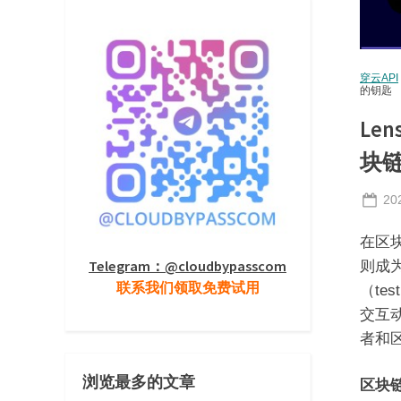
穿云API
的钥匙​
Len
块链
Po
20
on
在区
Telegram：@cloudbypasscom
则成为
联系我们领取免费试用
（te
交互
者和
浏览最多的文章
区块