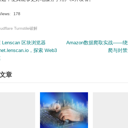
Views:
178
oudflare Turnstile破解
N
 Lenscan 区块浏览器
Amazon数据爬取实战——
e
tnet.lenscan.io，探索 Web3
爬与封禁
x
​
t
文章
P
o
s
t
: