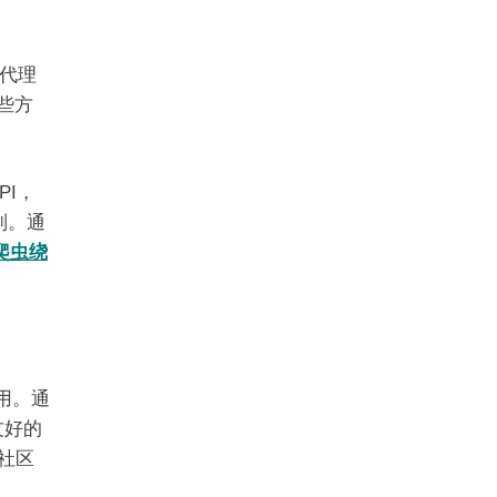
代理
些方
PI，
制。通
爬虫绕
用。通
友好的
社区