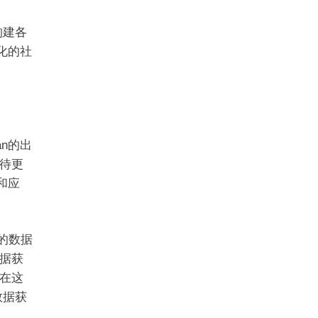
构建各
化的社
n的出
待更
和应
大的数据
据获
在这
数据获