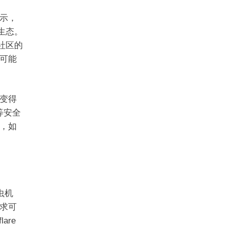
示，
生态。
社区的
可能
变得
等安全
，如
虫机
求可
are