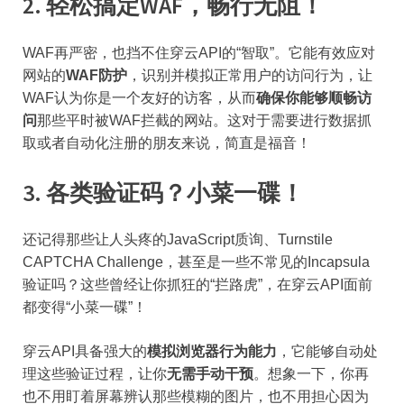
2. 轻松搞定WAF，畅行无阻！
WAF再严密，也挡不住穿云API的“智取”。它能有效应对
网站的
WAF防护
，识别并模拟正常用户的访问行为，让
WAF认为你是一个友好的访客，从而
确保你能够顺畅访
问
那些平时被WAF拦截的网站。这对于需要进行数据抓
取或者自动化注册的朋友来说，简直是福音！
3. 各类验证码？小菜一碟！
还记得那些让人头疼的JavaScript质询、Turnstile
CAPTCHA Challenge，甚至是一些不常见的Incapsula
验证吗？这些曾经让你抓狂的“拦路虎”，在穿云API面前
都变得“小菜一碟”！
穿云API具备强大的
模拟浏览器行为能力
，它能够自动处
理这些验证过程，让你
无需手动干预
。想象一下，你再
也不用盯着屏幕辨认那些模糊的图片，也不用担心因为