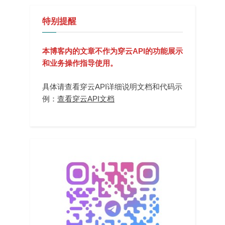
特别提醒
本博客内的文章不作为穿云API的功能展示
和业务操作指导使用。
具体请查看穿云API详细说明文档和代码示
例：
查看穿云API文档