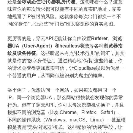
还是
全球动态住宅代理/机房代理
。这意味着什么？这意
味着你的每次请求都可以拥有不同的真实IP地址，完美
地规避了IP被封的风险。这就像你每次出门都换一个不
同的“身份”，让那些“守门员”难以察觉你的真实意图。
更厉害的是，穿云API还能让你自由设置
Referer
、
浏览
器UA（User-Agent）和headless状态
等各种
浏览器指
纹及设备特征
。这些听起来有点“技术范儿”的词汇，其实
就是你的“数字身份证”。通过精心地“伪装”这些特征，你
的请求会变得更加真实可信，让Cloudflare误以为你是一
个普通的用户，从而降低被识别为爬虫的概率。
举个例子，你想访问一个网站，如果每次都用同一个
IP、同一个浏览器UA，那么网站很快就会发现你的异常
行为。但有了穿云API，你可以每次都随机切换IP，并且
模拟不同的浏览器（比如Chrome、Firefox、Safari）、
不同的操作系统（Windows、macOS、Linux），甚至模
拟是否是“无头浏览器”模式。这些精妙的“伪装”手段，让