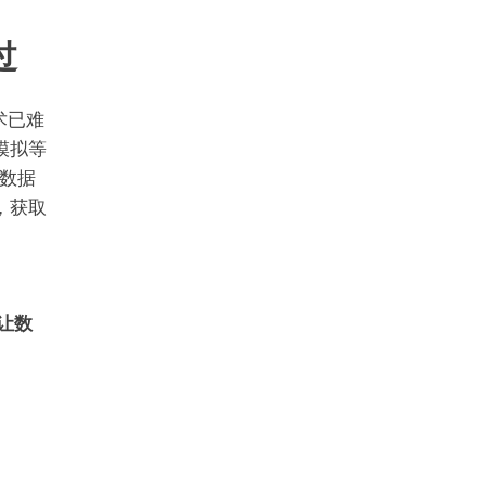
过
术已难
模拟等
数据
，获取
，让数