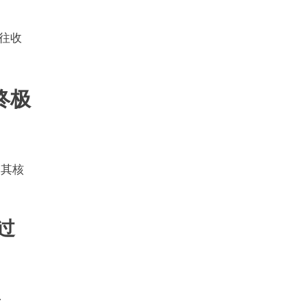
往收
终极
，其核
绕过
e、