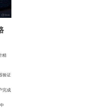
路
计精
器验证
用户完成
中