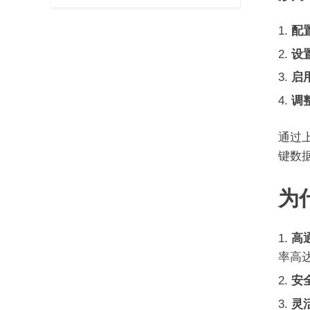
配
设置
启用
调
通过
键数
为
高
率高达
安
灵