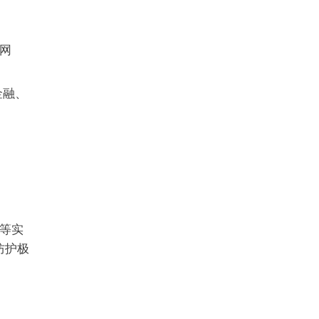
控网
金融、
等实
防护极