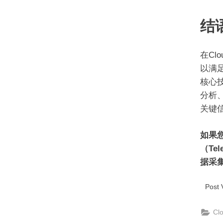
结
在Cl
以满
核心
分析
关键
如果您
（Te
据采
Post 
Cl