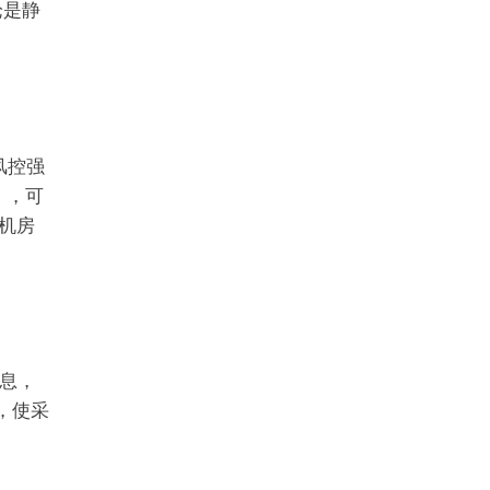
论是静
风控强
m），可
机房
息，
，使采