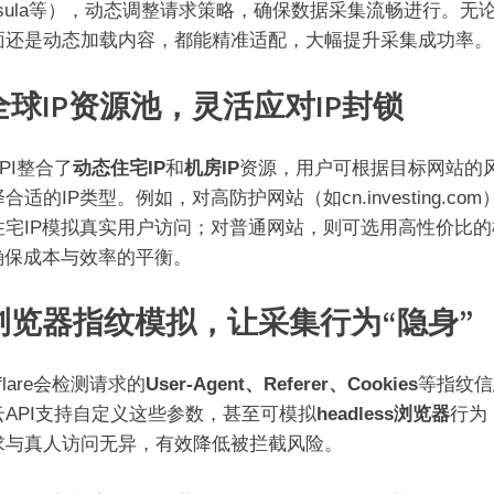
apsula等），动态调整请求策略，确保数据采集流畅进行。无
面还是动态加载内容，都能精准适配，大幅提升采集成功率。
 全球IP资源池，灵活应对IP封锁
PI整合了
动态住宅IP
和
机房IP
资源，用户可根据目标网站的
合适的IP类型。例如，对高防护网站（如cn.investing.co
住宅IP模拟真实用户访问；对普通网站，则可选用高性价比的
，确保成本与效率的平衡。
. 浏览器指纹模拟，让采集行为“隐身”
dflare会检测请求的
User-Agent、Referer、Cookies
等指纹信
云API支持自定义这些参数，甚至可模拟
headless浏览器
行为
求与真人访问无异，有效降低被拦截风险。