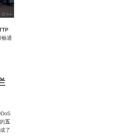
TTP
得畅通
拦
DoS
的
五
成了