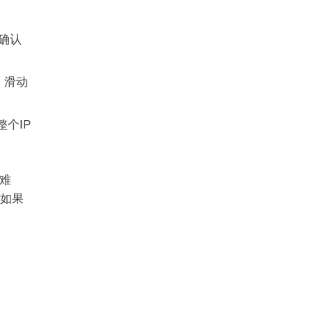
确认
、滑动
整个IP
难
如果