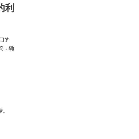
生的利
口
的
系统，确
据。