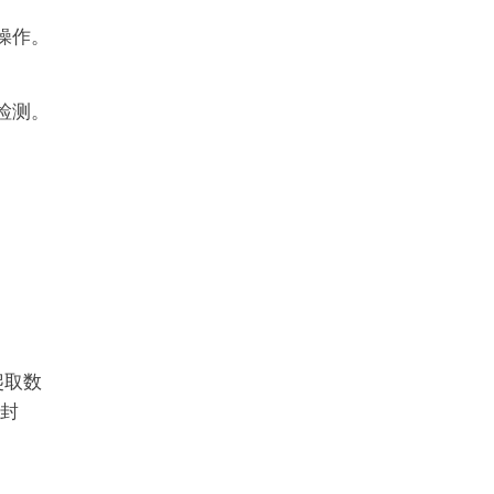
人操作。
被检测。
爬取数
过封