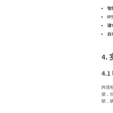
智
I
请
自
4
4.
跨境电
据，但
锁，