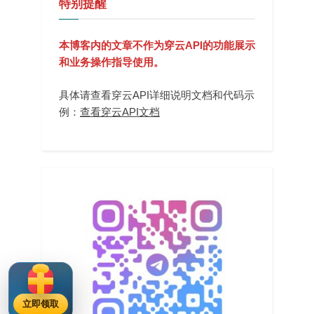
特别提醒
本博客内的文章不作为穿云API的功能展示
和业务操作指导使用。
具体请查看穿云API详细说明文档和代码示
例：
查看穿云API文档
立即领取