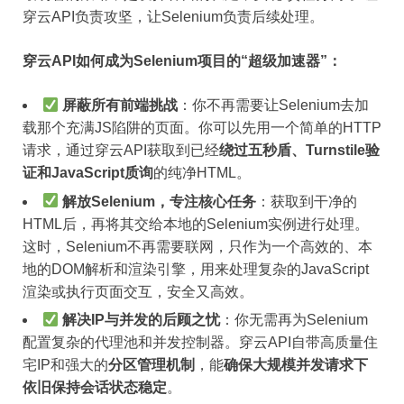
穿云API负责攻坚，让Selenium负责后续处理。
穿云API如何成为Selenium项目的“超级加速器”：
屏蔽所有前端挑战
：你不再需要让Selenium去加
载那个充满JS陷阱的页面。你可以先用一个简单的HTTP
请求，通过穿云API获取到已经
绕过五秒盾、Turnstile验
证和JavaScript质询
的纯净HTML。
解放Selenium，专注核心任务
：获取到干净的
HTML后，再将其交给本地的Selenium实例进行处理。
这时，Selenium不再需要联网，只作为一个高效的、本
地的DOM解析和渲染引擎，用来处理复杂的JavaScript
渲染或执行页面交互，安全又高效。
解决IP与并发的后顾之忧
：你无需再为Selenium
配置复杂的代理池和并发控制器。穿云API自带高质量住
宅IP和强大的
分区管理机制
，能
确保大规模并发请求下
依旧保持会话状态稳定
。