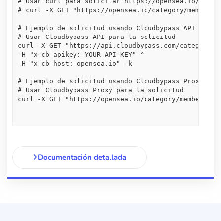
# Usar curl para solicitar https://opensea.io/catego
# curl -X GET "https://opensea.io/category/membershi
# Ejemplo de solicitud usando Cloudbypass API

# Usar Cloudbypass API para la solicitud

curl -X GET "https://api.cloudbypass.com/category/me
-H "x-cb-apikey: YOUR_API_KEY" ^

-H "x-cb-host: opensea.io" -k

# Ejemplo de solicitud usando Cloudbypass Proxy

# Usar Cloudbypass Proxy para la solicitud

curl -X GET "https://opensea.io/category/memberships
Documentación detallada