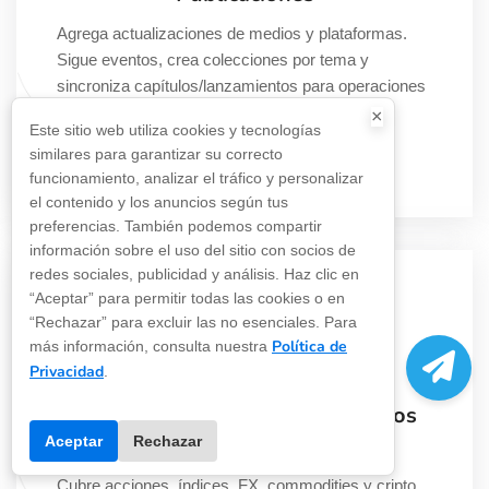
Agrega actualizaciones de medios y plataformas.
Sigue eventos, crea colecciones por tema y
sincroniza capítulos/lanzamientos para operaciones
y research.
×
Este sitio web utiliza cookies y tecnologías
similares para garantizar su correcto
funcionamiento, analizar el tráfico y personalizar
el contenido y los anuncios según tus
preferencias. También podemos compartir
información sobre el uso del sitio con socios de
redes sociales, publicidad y análisis. Haz clic en
“Aceptar” para permitir todas las cookies o en
“Rechazar” para excluir las no esenciales. Para
Política de
más información, consulta nuestra
Privacidad
.
Extracción De Datos De Mercados
(acciones / FX / Cripto)
Aceptar
Rechazar
Cubre acciones, índices, FX, commodities y cripto.