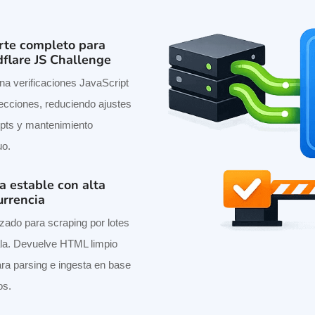
rte completo para
flare JS Challenge
na verificaciones JavaScript
recciones, reduciendo ajustes
ipts y mantenimiento
uo.
a estable con alta
urrencia
zado para scraping por lotes
la. Devuelve HTML limpio
para parsing e ingesta en base
os.