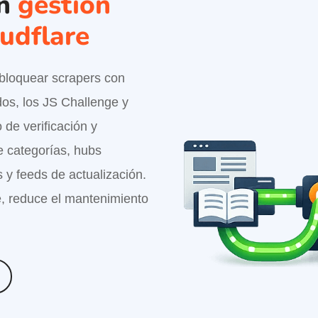
on
gestión
oudflare
n bloquear scrapers con
dos, los JS Challenge y
de verificación y
e categorías, hubs
s y feeds de actualización.
e, reduce el mantenimiento