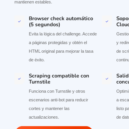
mantienen estables.
Browser check automático
Sopo
(5 segundos)
Cloud
Evita la lógica del challenge. Accede
Gestio
a páginas protegidas y obtén el
y redi
HTML original para mejorar la tasa
de scr
de éxito.
contin
Scraping compatible con
Salid
Turnstile
conc
Funciona con Turnstile y otros
Optimi
escenarios anti-bot para reducir
a esca
cortes y mantener las
listo 
actualizaciones.
de dat