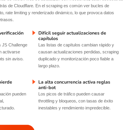
rás de Cloudflare. En el scraping es común ver bucles de
to, rate limiting y renderizado dinámico, lo que provoca datos
etrasos.
erificación
Difícil seguir actualizaciones de
capítulos
s JS Challenge
Las listas de capítulos cambian rápido y
 activarse
causan actualizaciones perdidas, scraping
ts sin aviso.
duplicado y monitorización poco fiable a
largo plazo.
pierde
La alta concurrencia activa reglas
anti-bot
inación pueden
Los picos de tráfico pueden causar
al,
throttling y bloqueos, con tasas de éxito
cturado.
inestables y rendimiento impredecible.