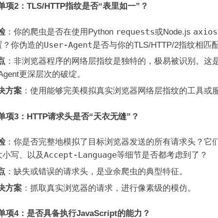
单项2：TLS/HTTP指纹是否“表里如一”？
requests
axios
检
：你的爬虫是否在使用Python
或Node.js
User-Agent
置？你伪造的
是否与你的TLS/HTTP/2指纹相匹
点
：非浏览器程序的网络层指纹是独特的，极易被识别。这
r-Agent更深层次的破绽。
决方案
：使用能够完美模拟真实浏览器网络层指纹的工具或
单项3：HTTP请求头是否“天衣无缝”？
检
：你是否完整地模拟了目标浏览器发送的所有请求头？它
Accept-Language
大小写、以及
等细节是否都考虑到了？
点
：缺失或错误的请求头，是业余爬虫的典型特征。
决方案
：抓取真实浏览器的请求，进行像素级的模仿。
单项4：是否具备执行JavaScript的能力？