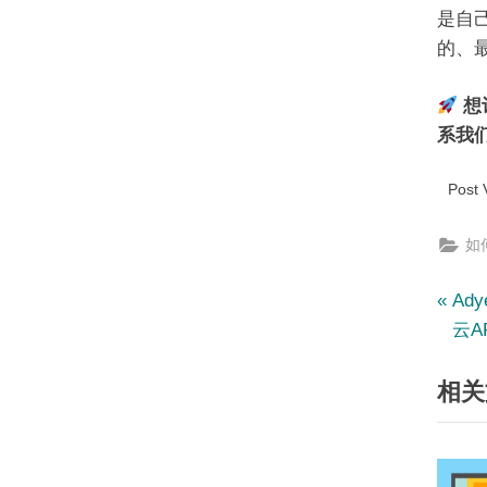
是自
的、
想
系我们
Post 
如何
文
P
Ad
r
云A
章
e
相关
v
导
i
航
o
u