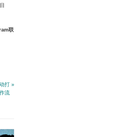
目
am联
手动打
作流