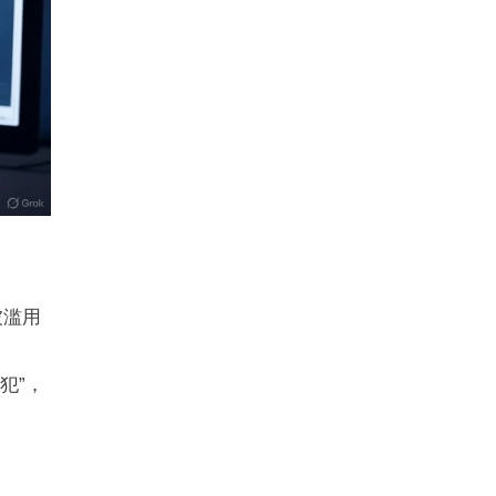
被滥用
疑犯”，