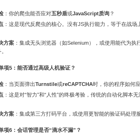
检
：你的爬虫能否应对
五秒盾
或
JavaScript质询
？
点
：这是现代反爬虫的核心。没有JS执行能力，等于在战场
。
决方案
：集成无头浏览器（如Selenium），或使用能代为执行
务。
单项5：能否通过高级人机验证？
检
：当页面弹出
Turnstile
或
reCAPTCHA
时，你的程序如何
点
：这是对“智力”和“人性”的终极考验，传统的自动化脚本无
决方案
：集成第三方打码平台，或使用更智能的验证码处理
单项6：会话管理是否“滴水不漏”？