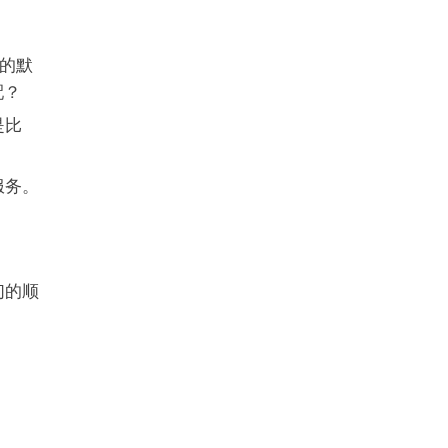
的默
配？
是比
服务。
们的顺