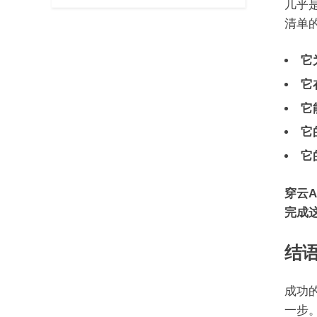
几乎
清单
它
它
它
它
它
穿云A
完成
结
成功
一步