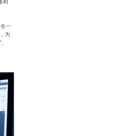
多时
医生一
，为
”。