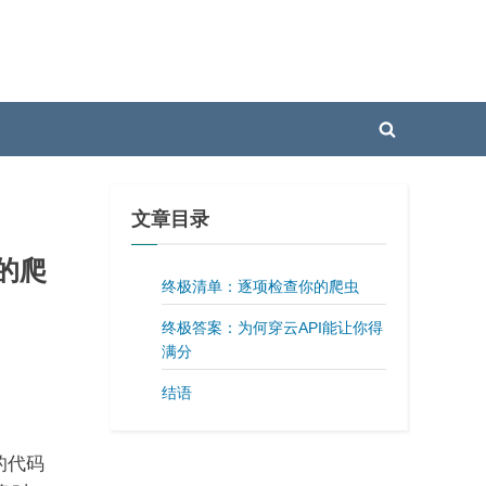
Toggle
search
form
文章目录
你的爬
终极清单：逐项检查你的爬虫
终极答案：为何穿云API能让你得
满分
结语
的代码