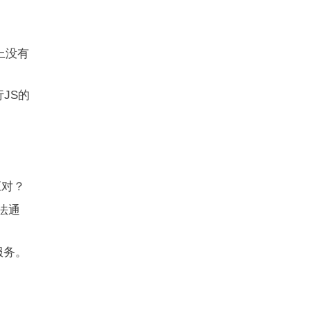
上没有
JS的
应对？
法通
服务。