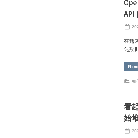
Op
AP
Po
20
on
在越来
化数据采
Rea
如何
看
始
Po
20
on