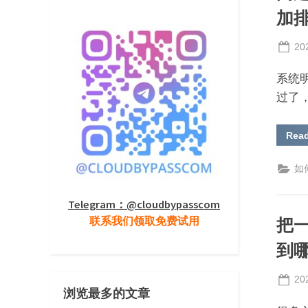
加
Po
20
on
系统
过了
Rea
如何
Telegram：@cloudbypasscom
联系我们领取免费试用
把
到
Po
20
浏览最多的文章
on