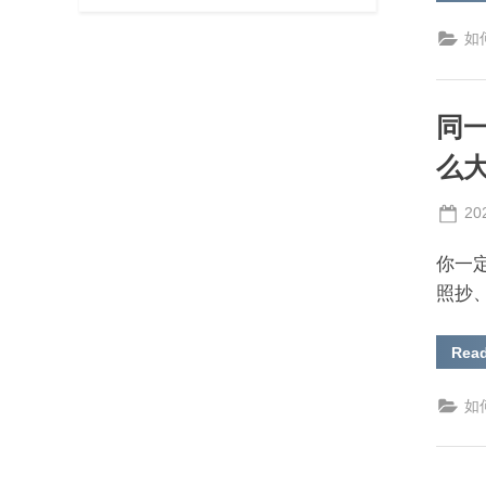
如何
同
么
Po
20
on
你一
照抄
Rea
如何