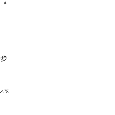
，却
一步
没人敢