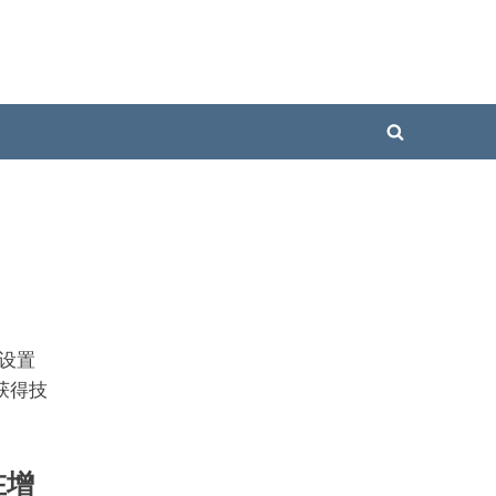
Toggle
search
form
及设置
。获得技
在增