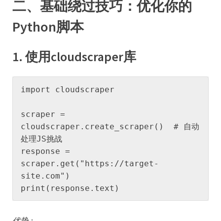
​二、基础绕过技巧：优化你的
Python脚本​
​1. 使用cloudscraper库​
import cloudscraper

scraper = 
cloudscraper.create_scraper()  # 自动
处理JS挑战

response = 
scraper.get("https://target-
site.com")

print(response.text)
优势
：