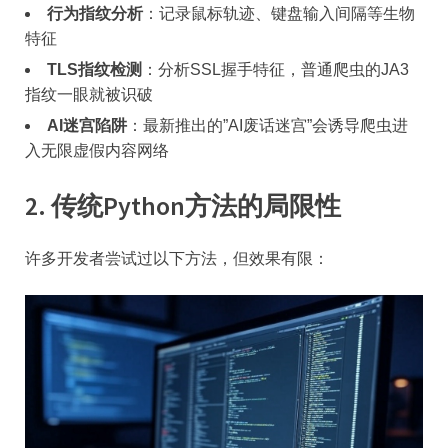
​行为指纹分析​
​：记录鼠标轨迹、键盘输入间隔等生物
特征
​TLS指纹检测​
​：分析SSL握手特征，普通爬虫的JA3
指纹一眼就被识破
​AI迷宫陷阱​
​：最新推出的”AI废话迷宫”会诱导爬虫进
入无限虚假内容网络
​2. 传统Python方法的局限性​
许多开发者尝试过以下方法，但效果有限：