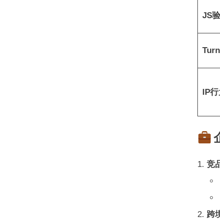
​JS
​Tu
​IP
​
​竞
​跨