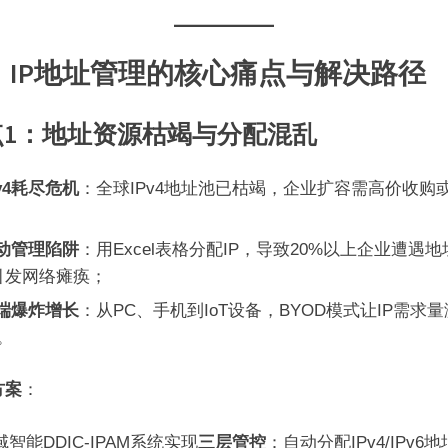
、IP地址管理的核心痛点与解决路径
点1：地址资源枯竭与分配混乱​
Pv4耗尽危机​
​：全球IPv4地址池已枯竭，企业扩容需高价收购
；
手动管理陷阱​
​：用Excel表格分配IP，导致20%以上企业遭遇
引发网络瘫痪；
终端爆炸增长​
​：从PC、手机到IoT设备，BYOD模式让IP需求
%。
案​
​：
域智能DDIC-IPAM系统实现​
​三层管控​
​：自动分配IPv4/IPv6