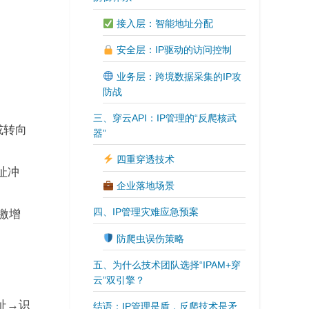
​​接入层：智能地址分配​​
​​安全层：IP驱动的访问控制​​
​​业务层：跨境数据采集的IP攻
防战​​
三、穿云API：IP管理的“反爬核武
或转向
器”
​​四重穿透技术​​
地址冲
​​企业落地场景​​
四、IP管理灾难应急预案​
量激增
​​防爬虫误伤策略​​
五、为什么技术团队选择“IPAM+穿
云”双引擎？
地址→识
结语：IP管理是盾，反爬技术是矛