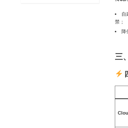
自
禁；
降
三、
​
​Clo