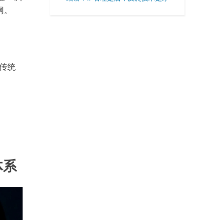
网。
。传统
体系