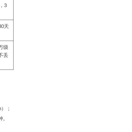
，3
30天
万级
不丢
n）；
分钟。