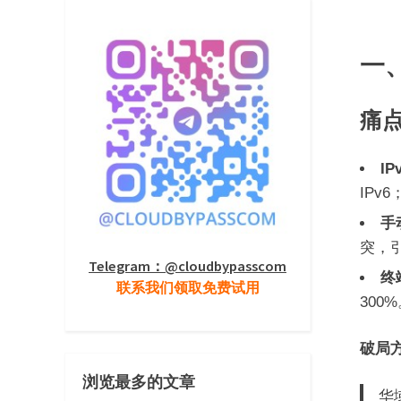
一
​痛
​I
IPv6
​
突，
Telegram：@cloudbypasscom
​
联系我们领取免费试用
300
​破局方
浏览最多的文章
华