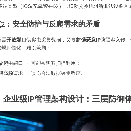
终端类型（IOS/安卓/路由器）→联动交换机阻断非法设备入
点2：安全防护与反爬需求的矛盾​
需​
​开放端口​
​供爬虫采集数据，又要​
​封锁恶意IP​
​防黑客入侵
墙规则僵化，难以兼顾：
放爬虫端口 → 可能被黑客扫描利用；
锁高频请求 → 误伤合法数据采集程序。
、企业级IP管理架构设计：三层防御