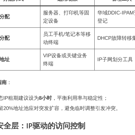
服务器、打印机等固
华域DDIC-IPA
分配​
定设备
登记
员工手机/笔记本等移
分配​
DHCP故障转移
动终端
VIP设备或关键业务
地址​
IP子网划分工具
终端
南​
​：
态IP租期建议设为​
​8小时​
​，平衡利用率与稳定性；
留20%地址池应对突发扩容，避免临时调整引发冲突。
​安全层：IP驱动的访问控制​