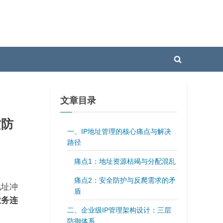
Toggle
search
form
文章目录
攻防
一、IP地址管理的核心痛点与解决
路径
​​痛点1：地址资源枯竭与分配混乱​​
​​痛点2：安全防护与反爬需求的矛
地址冲
盾​​
业务连
二、企业级IP管理架构设计：三层
防御体系