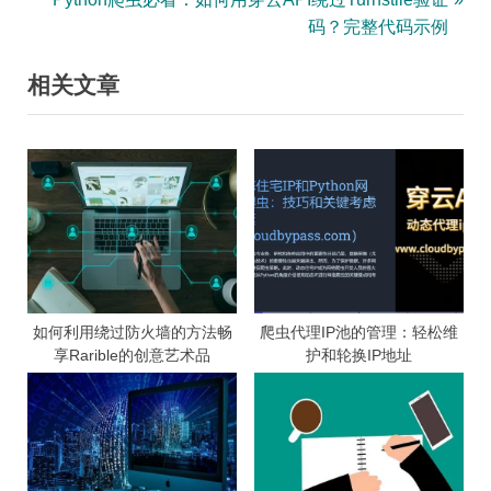
v
e
码？完整代码示例
导
i
x
相关文章
航
o
t
u
P
s
o
P
s
o
t
s
:
t
:
如何利用绕过防火墙的方法畅
爬虫代理IP池的管理：轻松维
享Rarible的创意艺术品
护和轮换IP地址