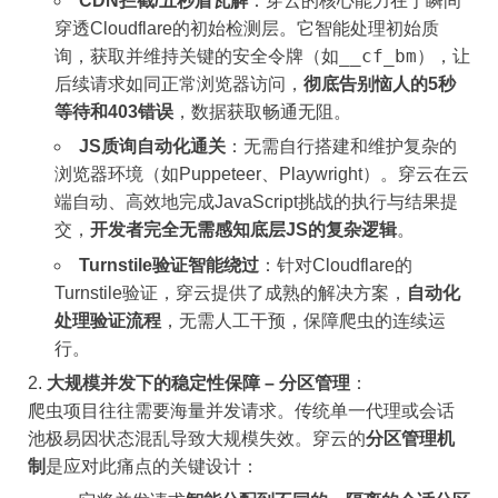
CDN拦截/五秒盾瓦解
：穿云的核心能力在于瞬间
穿透Cloudflare的初始检测层。它智能处理初始质
__cf_bm
询，获取并维持关键的安全令牌（如
），让
后续请求如同正常浏览器访问，
彻底告别恼人的5秒
等待和403错误
，数据获取畅通无阻。
JS质询自动化通关
：无需自行搭建和维护复杂的
浏览器环境（如Puppeteer、Playwright）。穿云在云
端自动、高效地完成JavaScript挑战的执行与结果提
交，
开发者完全无需感知底层JS的复杂逻辑
。
Turnstile验证智能绕过
：针对Cloudflare的
Turnstile验证，穿云提供了成熟的解决方案，
自动化
处理验证流程
，无需人工干预，保障爬虫的连续运
行。
大规模并发下的稳定性保障 – 分区管理
：
爬虫项目往往需要海量并发请求。传统单一代理或会话
池极易因状态混乱导致大规模失效。穿云的
分区管理机
制
是应对此痛点的关键设计：