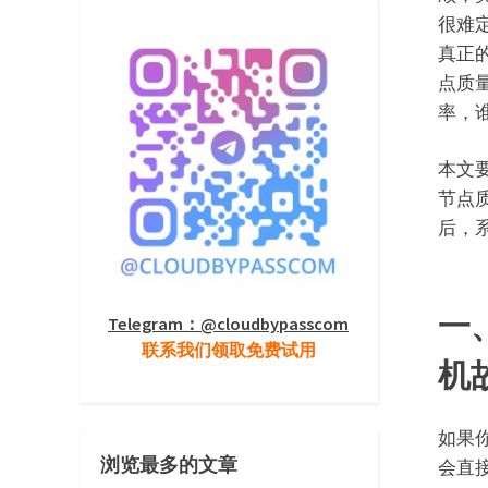
很难
真正
点质
率，
本文
节点
后，
一
Telegram：@cloudbypasscom
联系我们领取免费试用
机
如果
浏览最多的文章
会直