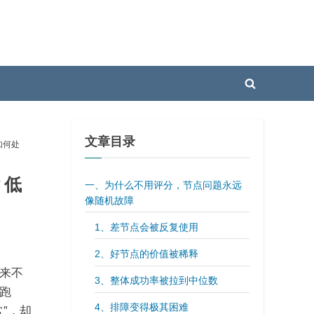
Toggle
search
form
文章目录
如何处
？低
一、为什么不用评分，节点问题永远
像随机故障
1、差节点会被反复使用
2、好节点的价值被稀释
来不
3、整体成功率被拉到中位数
跑
4、排障变得极其困难
”，却