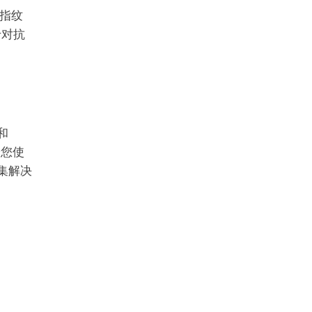
器指纹
于对抗
和
论您使
集解决