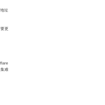
P地址
需要更
are
采集难