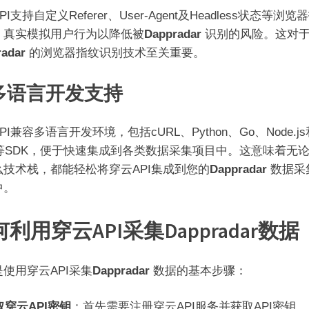
PI支持自定义Referer、User-Agent及Headless状态等浏览
，真实模拟用户行为以降低被
Dappradar
识别的风险。这对
radar
的浏览器指纹识别技术至关重要。
 多语言开发支持
PI兼容多语言开发环境，包括cURL、Python、Go、Node.js
va等SDK，便于快速集成到各类数据采集项目中。这意味着无
么技术栈，都能轻松将穿云API集成到您的
Dappradar
数据采
中。
利用穿云API采集Dappradar数据
使用穿云API采集
Dappradar
数据的基本步骤：
取穿云API密钥
：首先需要注册穿云API服务并获取API密钥。