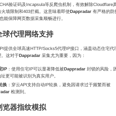
TCHA验证码及Incapsula等反爬虫机制，有效解除Cloudflar
防火墙限制和403拦截。这意味着即使
Dappradar
有严格的防
PI也能保障网页数据采集顺畅进行。
 全球代理网络支持
PI提供全球高速HTTP/Socks5代理IP接口，涵盖动态住宅
理。这对于
Dappradar
采集尤为重要，因为：
宅IP
：使用住宅IP可以显著降低被
Dappradar
封锁的风险，
P地址更可能被识别为真实用户。
P轮换
：穿云API支持自动IP轮换，避免因请求过于频繁而被
radar
检测到。
 浏览器指纹模拟