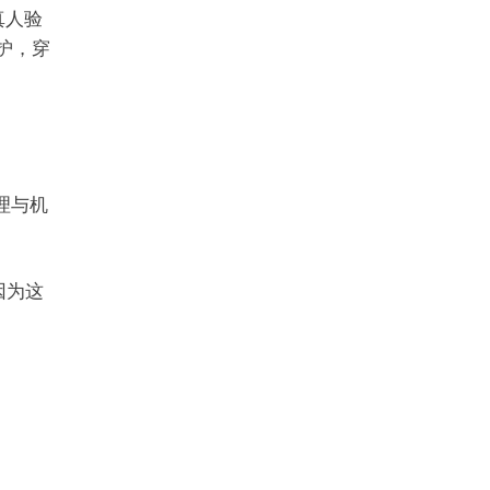
e真人验
护，穿
代理与机
因为这