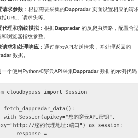
置请求参数
：根据需要采集的
Dappradar
页面设置相应的请
包括URL、请求头等。
置代理和指纹模拟
：根据
Dappradar
的反爬虫策略，配置合
型和浏览器指纹参数。
送请求和处理响应
：通过穿云API发送请求，并处理返回的
radar
数据。
一个使用Python和穿云API采集
Dappradar
数据的示例代码
om cloudbypass import Session

f fetch_dappradar_data():

您的穿云API密钥", 
oxy="http://您的代理地址:端口") as session:

  response = 