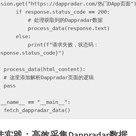
ssion.get("https://dappradar.com/热门DApp页面")
ponse.status_code == 200:

     # 处理获取到的Dappradar数据

   process_data(response.text)

    else:

      print(f"请求失败，状态码：
esponse.status_code}")

f process_data(html_content):

dar页面的逻辑

ss

 __name__ == "__main__":

    fetch_dappradar_data()
佳实践：高效采集Dappradar数据