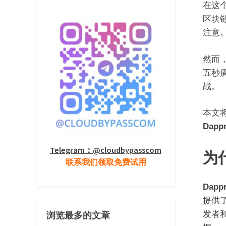
在这
区块
注意
然而
五秒盾
战。
本文
Dapp
Telegram：@cloudbypasscom
为
联系我们领取免费试用
Dapp
提供
发者
浏览最多的文章