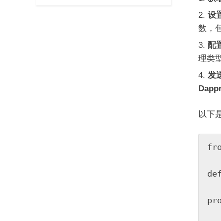
设
数，
配
理类
发
Dapp
以下是
fr
de
    with Session(apikey="
pr
      