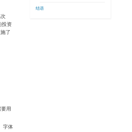
结语
易次
的投资
实施了
需要用
、字体