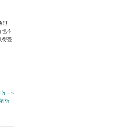
通过
线再也不
赢得整
南 –
战解析