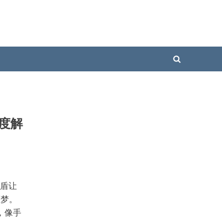
Toggle
search
form
深度解
秒盾让
噩梦。
，像手