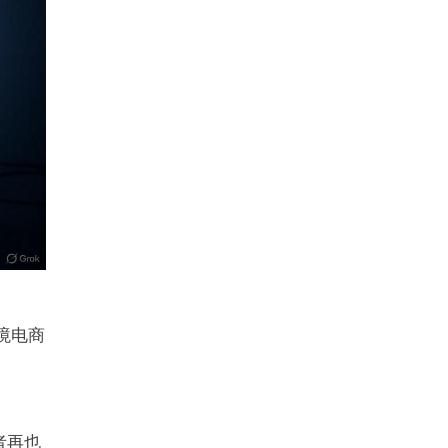
境电商
。
者再也