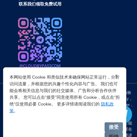
联系我们领取免费试用
×
本网站使用 Cookie 和类似技术来确保网站正常运行，分析
访问流量，并根据您的兴趣个性化内容与广告。 我们也可
能会将相关信息与我们的社交媒体、广告和分析合作伙伴
突破所有反Anti-bot机器人检查，轻松
绕过cloudflare验证
、CAPTCHA验
共享。 您可以点击“接受”同意使用所有 Cookie，或点击“拒
证，WAF，CC防护和
Cloudflare爬虫验证
，并提供了HTTP API和Proxy，
绝”仅使用必要 Cookie。 更多详情请阅读我们的
隐私政
包括接口地址、请求参数、返回处理；以及
Cloudflare反爬虫
设置Referer，
策
。
浏览器UA和headless状态等各浏览器指纹设备特征。
注：穿云代理IP仅提供
国外动态代理IP
，在中国大陆IP环境下直连时可能
接受
会出现不稳定的情况，但您可以通过以下两种方式解决：一是将其部署在
香港等境外服务器上使用；二是在本地电脑端开启TUN模式的全局代理进
拒绝