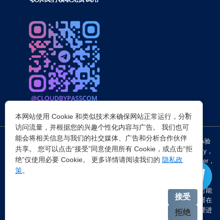
×
本网站使用 Cookie 和类似技术来确保网站正常运行，分析
访问流量，并根据您的兴趣个性化内容与广告。 我们也可
能会将相关信息与我们的社交媒体、广告和分析合作伙伴
突破所有反Anti-bot机器人检查，轻松
绕过cloudflare验证
、CAPTCHA验
共享。 您可以点击“接受”同意使用所有 Cookie，或点击“拒
证，WAF，CC防护和
Cloudflare爬虫验证
，并提供了HTTP API和Proxy，
绝”仅使用必要 Cookie。 更多详情请阅读我们的
隐私政
包括接口地址、请求参数、返回处理；以及
Cloudflare反爬虫
设置Referer，
策
。
浏览器UA和headless状态等各浏览器指纹设备特征。
注：穿云代理IP仅提供
国外动态代理IP
，在中国大陆IP环境下直连时可能
接受
会出现不稳定的情况，但您可以通过以下两种方式解决：一是将其部署在
香港等境外服务器上使用；二是在本地电脑端开启TUN模式的全局代理进
拒绝
行中转。