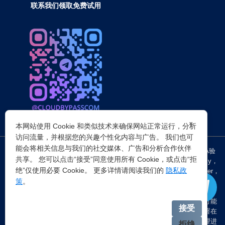
联系我们领取免费试用
×
本网站使用 Cookie 和类似技术来确保网站正常运行，分析
访问流量，并根据您的兴趣个性化内容与广告。 我们也可
能会将相关信息与我们的社交媒体、广告和分析合作伙伴
突破所有反Anti-bot机器人检查，轻松
绕过cloudflare验证
、CAPTCHA验
共享。 您可以点击“接受”同意使用所有 Cookie，或点击“拒
证，WAF，CC防护和
Cloudflare爬虫验证
，并提供了HTTP API和Proxy，
绝”仅使用必要 Cookie。 更多详情请阅读我们的
隐私政
包括接口地址、请求参数、返回处理；以及
Cloudflare反爬虫
设置Referer，
策
。
浏览器UA和headless状态等各浏览器指纹设备特征。
注：穿云代理IP仅提供
国外动态代理IP
，在中国大陆IP环境下直连时可能
接受
会出现不稳定的情况，但您可以通过以下两种方式解决：一是将其部署在
香港等境外服务器上使用；二是在本地电脑端开启TUN模式的全局代理进
拒绝