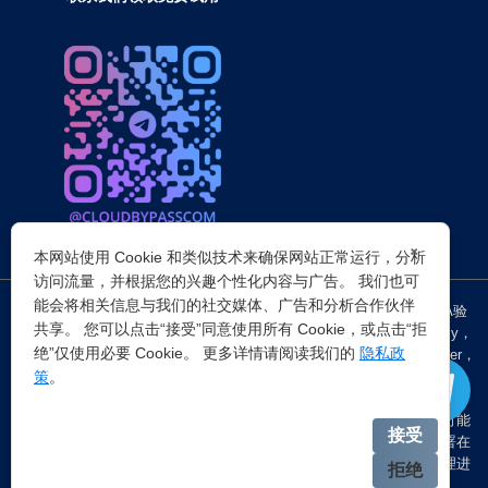
×
本网站使用 Cookie 和类似技术来确保网站正常运行，分析
访问流量，并根据您的兴趣个性化内容与广告。 我们也可
能会将相关信息与我们的社交媒体、广告和分析合作伙伴
突破所有反Anti-bot机器人检查，轻松
绕过cloudflare验证
、CAPTCHA验
共享。 您可以点击“接受”同意使用所有 Cookie，或点击“拒
证，WAF，CC防护和
Cloudflare爬虫验证
，并提供了HTTP API和Proxy，
绝”仅使用必要 Cookie。 更多详情请阅读我们的
隐私政
包括接口地址、请求参数、返回处理；以及
Cloudflare反爬虫
设置Referer，
策
。
浏览器UA和headless状态等各浏览器指纹设备特征。
注：穿云代理IP仅提供
国外动态代理IP
，在中国大陆IP环境下直连时可能
接受
会出现不稳定的情况，但您可以通过以下两种方式解决：一是将其部署在
香港等境外服务器上使用；二是在本地电脑端开启TUN模式的全局代理进
拒绝
行中转。