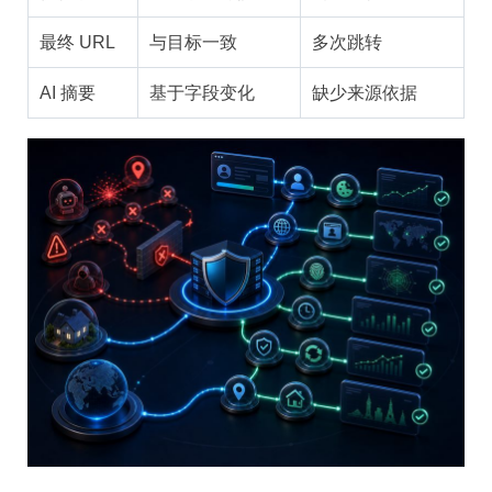
最终 URL
与目标一致
多次跳转
AI 摘要
基于字段变化
缺少来源依据