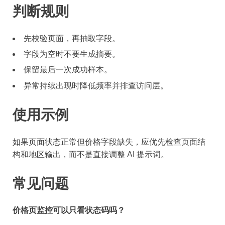
判断规则
先校验页面，再抽取字段。
字段为空时不要生成摘要。
保留最后一次成功样本。
异常持续出现时降低频率并排查访问层。
使用示例
如果页面状态正常但价格字段缺失，应优先检查页面结
构和地区输出，而不是直接调整 AI 提示词。
常见问题
价格页监控可以只看状态码吗？