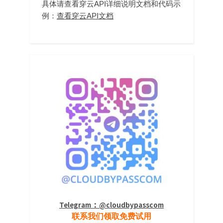
具体请查看穿云API详细说明文档和代码示
例：
查看穿云API文档
Telegram：@cloudbypasscom
联系我们领取免费试用