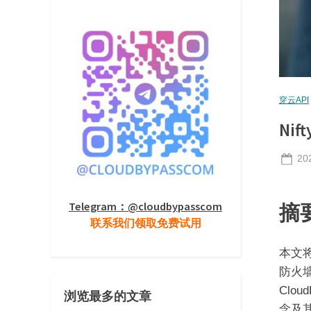
穿云API
Ni
Po
20
on
摘
Telegram：@cloudbypasscom
联系我们领取免费试用
本文将
防火墙
Clo
浏览最多的文章
念及其