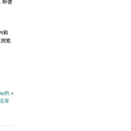
，即使
PI和
，浏览
ay的
藏宝库