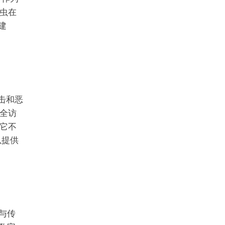
虫在
建
攻击和恶
全访
。它不
以提供
与传