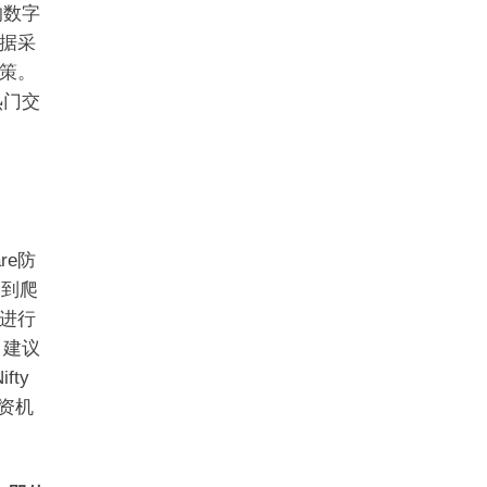
的数字
据采
策。
热门交
re防
，到爬
进行
，建议
ty
投资机