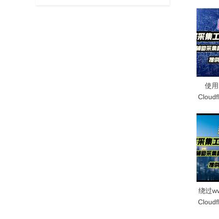
航
o
u
s
P
o
s
t
使用
:
Clou
绕过ww
Clou
态I