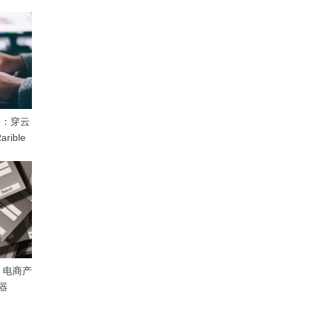
限制：穿云
ible
！电商产
器