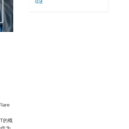
综述
are
了
FT的概
y作为