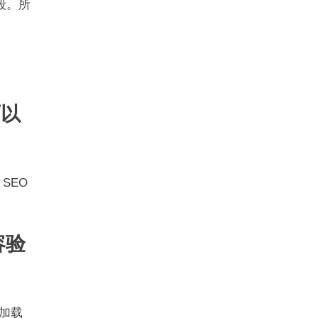
字段。所
可以
SEO
容验
、加载