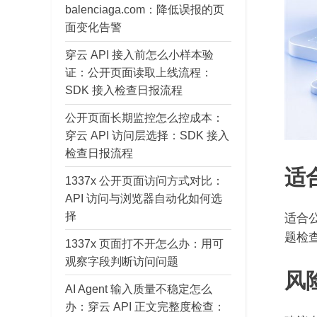
balenciaga.com：降低误报的页
面变化告警
穿云 API 接入前怎么小样本验
证：公开页面读取上线流程：
SDK 接入检查日报流程
公开页面长期监控怎么控成本：
穿云 API 访问层选择：SDK 接入
检查日报流程
适合
1337x 公开页面访问方式对比：
API 访问与浏览器自动化如何选
择
适合
题检
1337x 页面打不开怎么办：用可
观察字段判断访问问题
风
AI Agent 输入质量不稳定怎么
办：穿云 API 正文完整度检查：