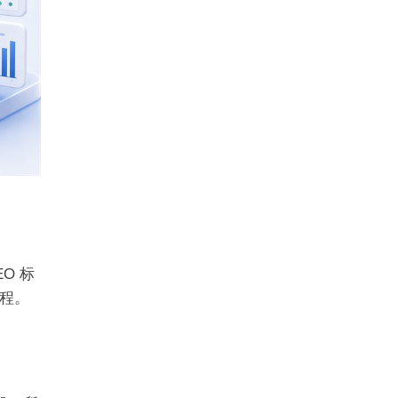
O 标
程。