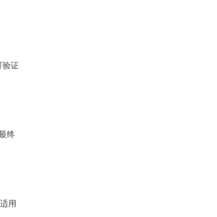
可验证
最终
和适用