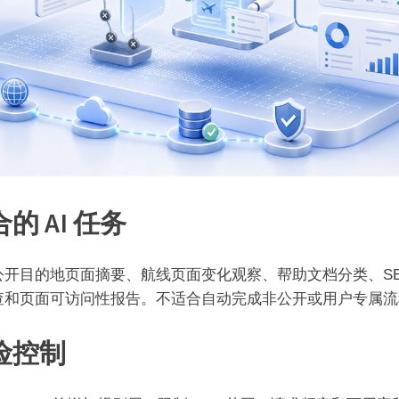
的 AI 任务
公开目的地页面摘要、航线页面变化观察、帮助文档分类、SE
查和页面可访问性报告。不适合自动完成非公开或用户专属流
险控制