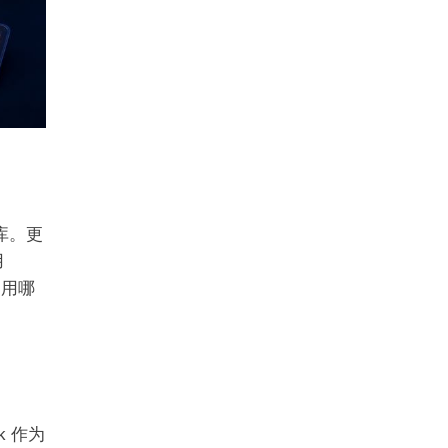
库。更
用
调用哪
dk 作为