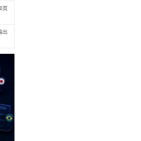
和页
输出