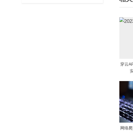
航
o
u
s
P
o
s
t
:
穿云A
网络爬