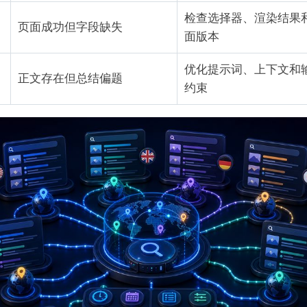
检查选择器、渲染结果
页面成功但字段缺失
面版本
优化提示词、上下文和
正文存在但总结偏题
约束