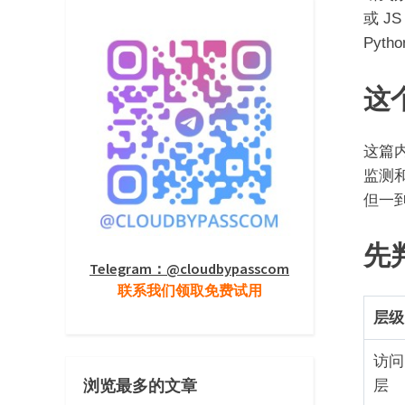
或 J
Pyt
这
这篇内
监测
但一到
先
Telegram：@cloudbypasscom
联系我们领取免费试用
层级
访问
浏览最多的文章
层