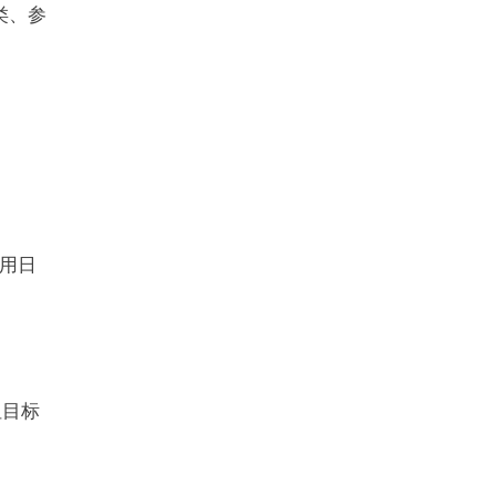
类、参
用日
但目标