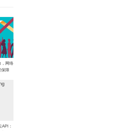
力，网络
程保障
API：