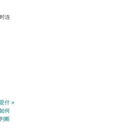
时连
响应是什
时如何
判断