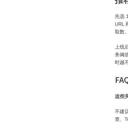
先选 
UR
取数
上线
务阈
时越
FA
这些
不建议
查、T