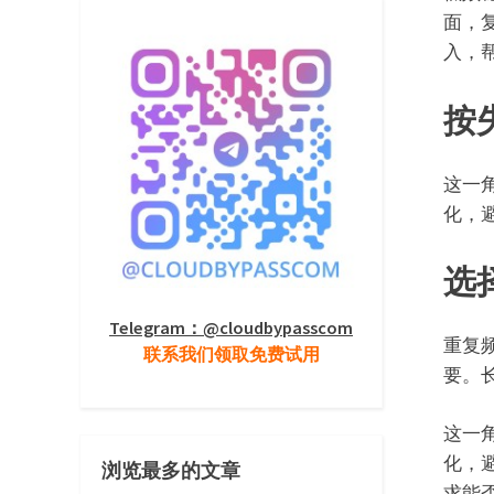
面，
入，
按
这一
化，
选
Telegram：@cloudbypasscom
重复
联系我们领取免费试用
要。
这一
化，
浏览最多的文章
求能