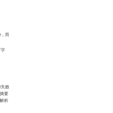
Q，而
断字
和失败
摘要
解析