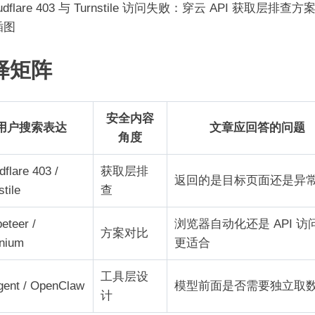
择矩阵
安全内容
用户搜索表达
文章应回答的问题
角度
dflare 403 /
获取层排
返回的是目标页面还是异
stile
查
eteer /
浏览器自动化还是 API 访
方案对比
nium
更适合
工具层设
gent / OpenClaw
模型前面是否需要独立取
计