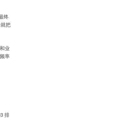
、最终
始就把
和业
频率
3 排