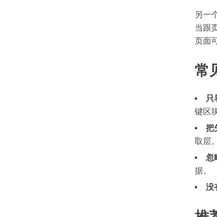
另一
当跟
页面
常
只
键区
把
取层
忽
据。
没
推