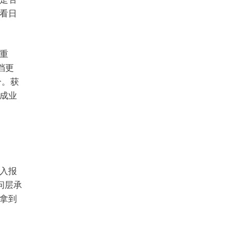
看日
重
档更
分。获
成业
入报
访问层承
拿到