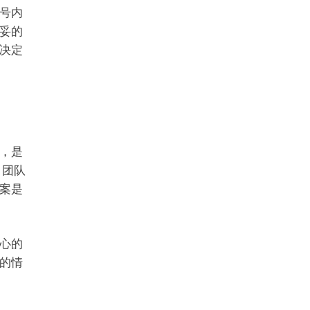
号内
妥的
决定
，是
，团队
案是
心的
的情