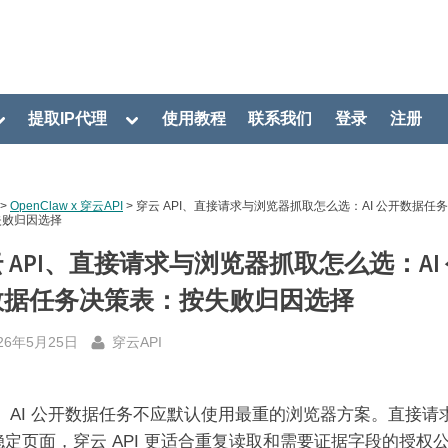
oggle
Toggle
提取IP代理
使用教程
联系我们
登录
注册
ub-
sub-
menu
menu
>
OpenClaw x 穿云API
>
穿云 API、直接请求与浏览器抓取怎么选：AI 公开数据任
失败归因选择
 API、直接请求与浏览器抓取怎么选：AI
数据任务决策表：按失败归因选择
sted
By
26年5月25日
穿云API
：
AI 公开数据任务不应默认使用最重的浏览器方案。直接请
稳定页面，穿云 API 更适合重复读取和需要证据字段的授权