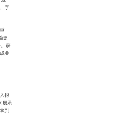
、字
重
档更
分。获
成业
入报
访问层承
拿到