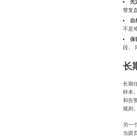
先
警复
自
不是
保
段。
长
长期
样本
和告
规则
另一
当跟