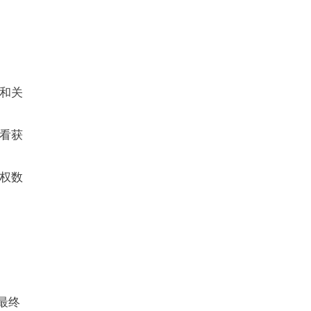
和关
看获
权数
、最终