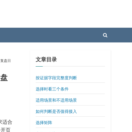
Toggle
search
form
文章目录
警复盘日
复盘
按证据字段完整度判断
选择时看三个条件
适用场景和不适用场景
如何判断是否值得接入
求适合
选择矩阵
公开页