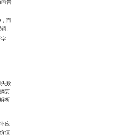
面向告
Q，而
逻辑。
断字
和失败
摘要
解析
率应
价值