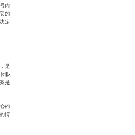
号内
妥的
决定
，是
，团队
案是
心的
的情