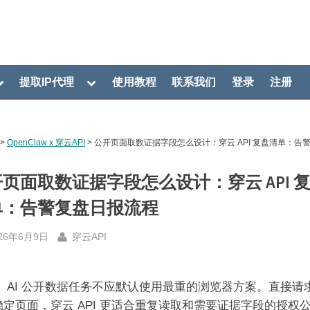
oggle
Toggle
提取IP代理
使用教程
联系我们
登录
注册
ub-
sub-
menu
menu
>
OpenClaw x 穿云API
>
公开页面取数证据字段怎么设计：穿云 API 复盘清单：告
页面取数证据字段怎么设计：穿云 API 
单：告警复盘日报流程
sted
By
26年6月9日
穿云API
：
AI 公开数据任务不应默认使用最重的浏览器方案。直接请
稳定页面，穿云 API 更适合重复读取和需要证据字段的授权