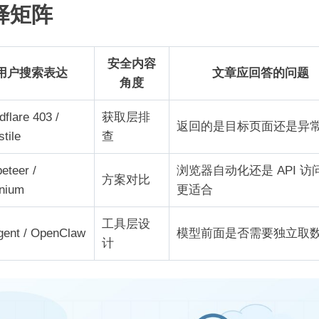
择矩阵
安全内容
用户搜索表达
文章应回答的问题
角度
dflare 403 /
获取层排
返回的是目标页面还是异
stile
查
eteer /
浏览器自动化还是 API 访
方案对比
nium
更适合
工具层设
gent / OpenClaw
模型前面是否需要独立取
计