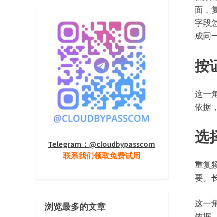
面，
字段
成同
按
这一
依据
选
Telegram：@cloudbypasscom
联系我们领取免费试用
重复
要。
这一
浏览最多的文章
依据