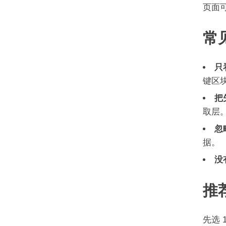
页面
常
只
键区
把
取层
忽
据。
没
推
先选 