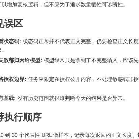
可以增加复核逻辑，但不应为了追求数量牺牲可诊断性。
见误区
看状态码:
状态码正常并不代表正文完整，仍要检查正文长度
块。
失败都归因给模型:
模型经常只是拿到了不完整输入，应该先
。
略授权边界:
任务应限定在授权公开内容，不处理敏感或非授
有基线:
没有历史范围就很难判断今天的结果是否异常。
荐执行顺序
10 到 30 个代表性 URL 做样本，记录每次返回的正文长度