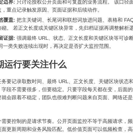
定边界:
只讨论授权公开页面和可复盘的业务流程。 该口径
盘，重点记录触发原因、页面证据和后续动作。
然覆盖:
把主关键词、长尾词和联想词放进问题、表格和 FA
堆砌。 若正文长度或关键区块异常，先归档证据再调整解析
留证据:
强调最终 URL、状态、正文长度和关键区块等可诊
 同一类失败连续出现时，再决定是否扩大监控范围。
期运行要关注什么
任务要记录取数时间、最终 URL、正文长度、关键区块状态
。字段不需要很多，但要稳定。只要字段每天都在变，后面的
警就会跟着不稳定，团队也很难判断问题来自页面、网络还是
。
个需要控制的是请求节奏。公开页面监控不等于高频请求，频
页面更新周期和业务风险匹配。低价值页面可以低频检查，高