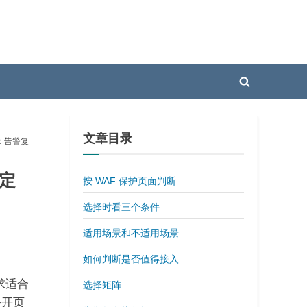
Toggle
search
form
文章目录
案：告警复
稳定
按 WAF 保护页面判断
选择时看三个条件
适用场景和不适用场景
如何判断是否值得接入
求适合
选择矩阵
公开页