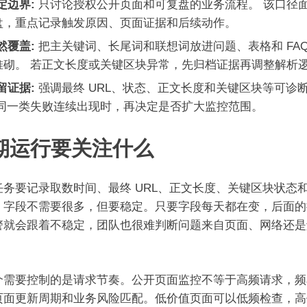
定边界:
只讨论授权公开页面和可复盘的业务流程。 该口径
盘，重点记录触发原因、页面证据和后续动作。
然覆盖:
把主关键词、长尾词和联想词放进问题、表格和 FA
堆砌。 若正文长度或关键区块异常，先归档证据再调整解析
留证据:
强调最终 URL、状态、正文长度和关键区块等可诊
 同一类失败连续出现时，再决定是否扩大监控范围。
期运行要关注什么
任务要记录取数时间、最终 URL、正文长度、关键区块状态
。字段不需要很多，但要稳定。只要字段每天都在变，后面的
警就会跟着不稳定，团队也很难判断问题来自页面、网络还是
。
个需要控制的是请求节奏。公开页面监控不等于高频请求，频
页面更新周期和业务风险匹配。低价值页面可以低频检查，高