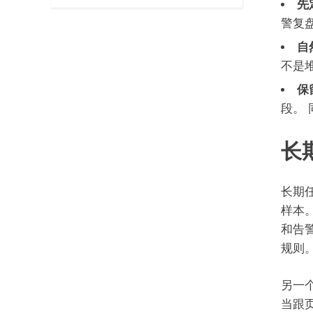
先
警复
自
不是
保
段。
长
长期
样本
和告
规则
另一
当跟