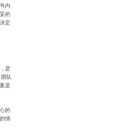
号内
妥的
决定
，是
，团队
案是
心的
的情