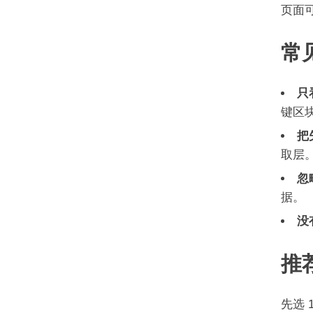
页面
常
只
键区
把
取层
忽
据。
没
推
先选 