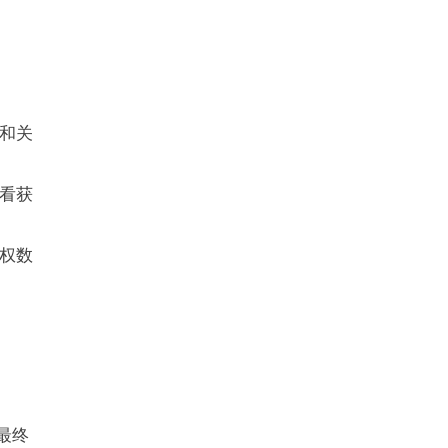
和关
看获
权数
、最终