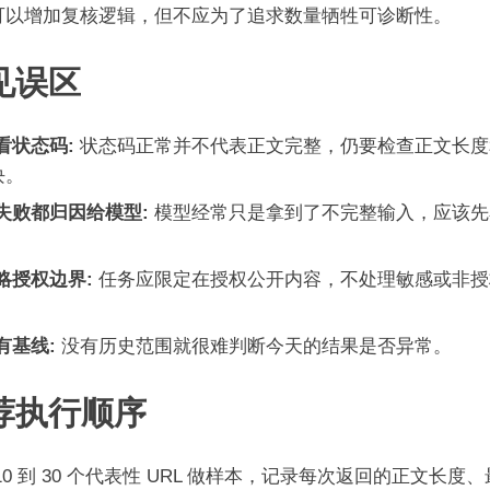
可以增加复核逻辑，但不应为了追求数量牺牲可诊断性。
见误区
看状态码:
状态码正常并不代表正文完整，仍要检查正文长度
块。
失败都归因给模型:
模型经常只是拿到了不完整输入，应该先
。
略授权边界:
任务应限定在授权公开内容，不处理敏感或非授
有基线:
没有历史范围就很难判断今天的结果是否异常。
荐执行顺序
10 到 30 个代表性 URL 做样本，记录每次返回的正文长度