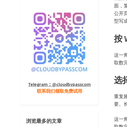
面，复
公开
型写
按
这一
取数
选
Telegram：@cloudbypasscom
联系我们领取免费试用
重复
要。
这一
浏览最多的文章
取数