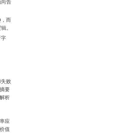
面向告
Q，而
逻辑。
断字
和失败
摘要
解析
率应
价值