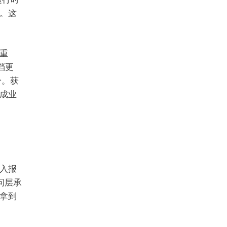
。这
重
档更
分。获
成业
入报
访问层承
拿到