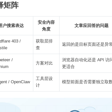
择矩阵
安全内容
用户搜索表达
文章应回答的问题
角度
dflare 403 /
获取层排
返回的是目标页面还是异
stile
查
eteer /
浏览器自动化还是 API 访
方案对比
nium
更适合
工具层设
gent / OpenClaw
模型前面是否需要独立取
计