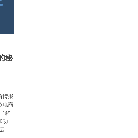
的秘
价情报
取电商
了解
和功
云