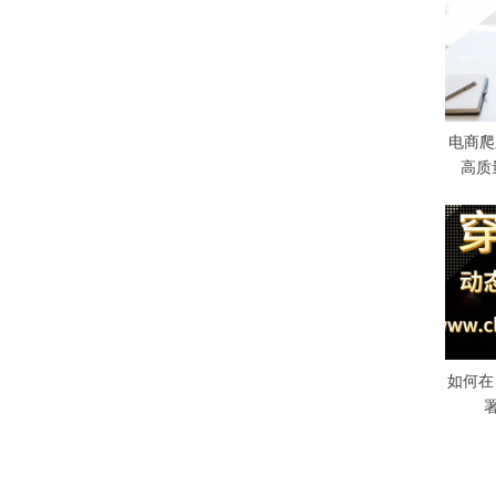
s
P
o
s
t
电商爬
:
高质
如何在