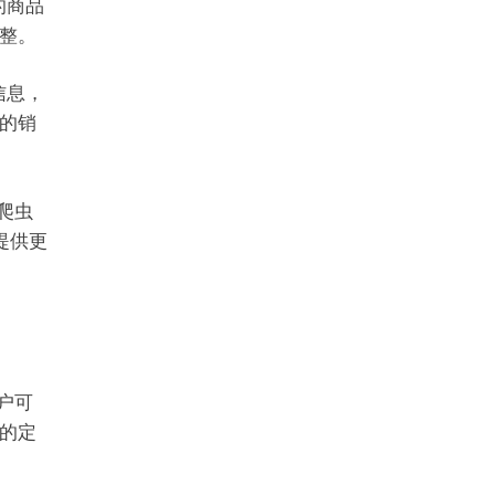
的商品
整。
信息，
的销
爬虫
提供更
户可
的定