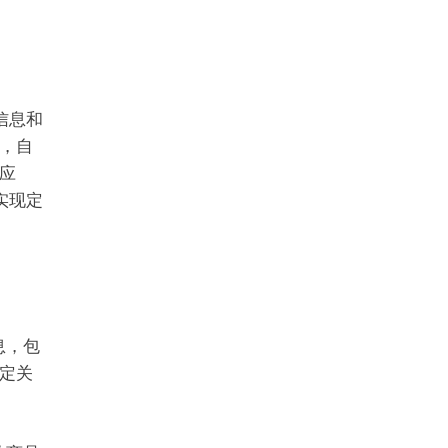
信息和
，自
应
实现定
息，包
定关