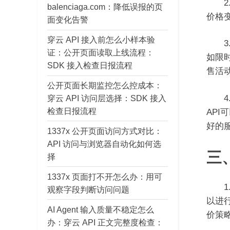
2.
balenciaga.com：降低误报的页
价格
面变化告警
穿云 API 接入前怎么小样本验
3.
证：公开页面读取上线流程：
如限
SDK 接入检查日报流程
售活
公开页面长期监控怎么控成本：
4.
穿云 API 访问层选择：SDK 接入
检查日报流程
AP
好的
1337x 公开页面访问方式对比：
API 访问与浏览器自动化如何选
三
择
1337x 页面打不开怎么办：用可
1.
观察字段判断访问问题
以进
AI Agent 输入质量不稳定怎么
价策
办：穿云 API 正文完整度检查：