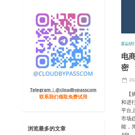
穿云API
电
密
Po
20
on
Telegram：@cloudbypasscom
【摘
联系我们领取免费试用
和进
平台
市场
能，
浏览最多的文章
API