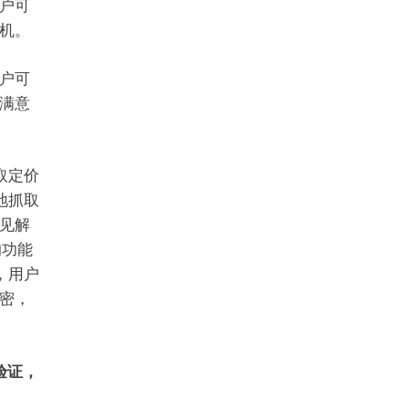
户可
机。
户可
满意
取定价
地抓取
见解
的功能
，用户
密，
验证，