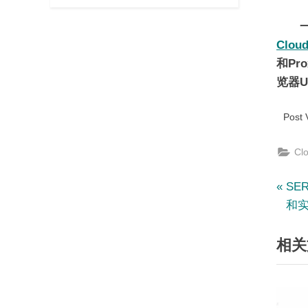
Clou
和Pr
览器U
Post 
Cl
文
P
SE
r
和
章
e
相关
v
导
i
航
o
u