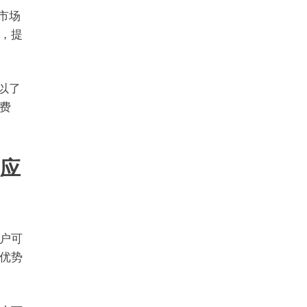
市场
，提
以了
费
的应
户可
优势