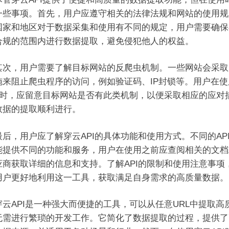
一些事项。首先，用户应遵守相关的法律法规和网站的使用规
国家和地区对于数据采集和使用有不同的规定，用户需要确保
合规的范围内进行数据提取，避免侵犯他人的权益。
，用户需要了解目标网站的反爬虫机制。一些网站会采取
施来阻止爬虫程序的访问，例如验证码、IP封锁等。用户在使
PI时，应留意目标网站是否有此类机制，以便采取相应的应对
数据的提取顺利进行。
，用户应了解穿云API的具体功能和使用方式。不同的AP
能提供不同的功能和服务，用户在使用之前应查阅相关的文档
应商获取详细的信息和支持。了解API的限制和使用注意事项
用户更好地利用这一工具，获取满足自身需求的高质量数据。
API是一种强大而便捷的工具，可以从任意URL中提取高
无需进行繁琐的开发工作。它简化了数据提取的过程，提供了