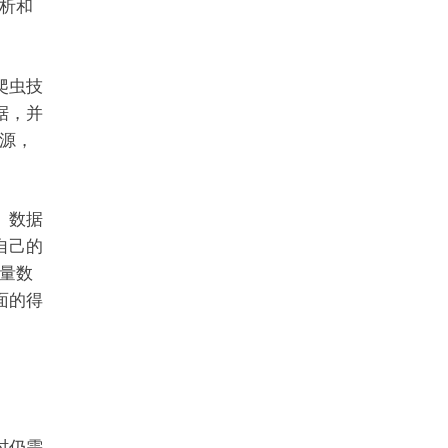
析和
爬虫技
据，并
源，
、数据
自己的
量数
面的得
时仍需