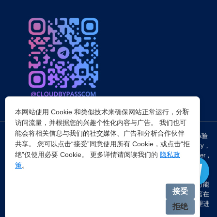
×
本网站使用 Cookie 和类似技术来确保网站正常运行，分析
访问流量，并根据您的兴趣个性化内容与广告。 我们也可
能会将相关信息与我们的社交媒体、广告和分析合作伙伴
突破所有反Anti-bot机器人检查，轻松
绕过cloudflare验证
、CAPTCHA验
共享。 您可以点击“接受”同意使用所有 Cookie，或点击“拒
证，WAF，CC防护和
Cloudflare爬虫验证
，并提供了HTTP API和Proxy，
绝”仅使用必要 Cookie。 更多详情请阅读我们的
隐私政
包括接口地址、请求参数、返回处理；以及
Cloudflare反爬虫
设置Referer，
策
。
浏览器UA和headless状态等各浏览器指纹设备特征。
注：穿云代理IP仅提供
国外动态代理IP
，在中国大陆IP环境下直连时可能
接受
会出现不稳定的情况，但您可以通过以下两种方式解决：一是将其部署在
香港等境外服务器上使用；二是在本地电脑端开启TUN模式的全局代理进
拒绝
行中转。