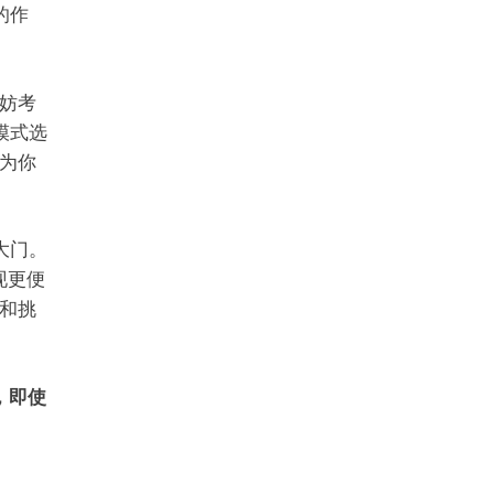
的作
妨考
模式选
为你
大门。
现更便
和挑
，即使