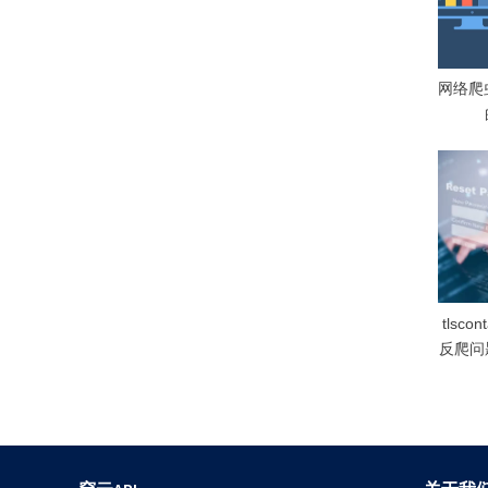
o
s
t
网络爬
:
tlscon
反爬问