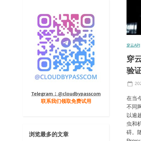
穿云API
穿云
验
Po
20
on
Telegram：@cloudbypasscom
在当
联系我们领取免费试用
不同
以逾越
虫和
碍。随
浏览最多的文章
Pro