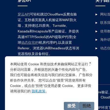
穿云API
关于我
穿云API
可轻松跳过Cloudflare反爬虫验
网站
证、五秒盾页面真人机验证和WAF防火
联系
墙，支持绕过JS质询、Turnstile、
Kasada和Incapsula等产品验证。并提供
使用
高速HTTP/Socks5的API提取IP代理(全
海外动
球
动态住宅IP
/机房代理IP),以及设置
Referer、浏览器UA和headless状态等浏
动态住
览器指纹及设备特征。
×
本网站使用 Cookie 和类似技术来确保网站正常运行，
分析访问流量，并根据您的兴趣个性化内容与广告。
我们也可能会将相关信息与我们的社交媒体、广告和分
析合作伙伴共享。 您可以点击“接受”同意使用所有
Cookie，或点击“拒绝”仅使用必要 Cookie。 更多详情
请阅读我们的
隐私政策
。
突破所有反Anti-bot机器人检查，轻松
绕过cloudflare验证
Clou
接受
拒绝
注：穿云代理IP仅提供
国外动态代理IP
，在中国大陆IP环