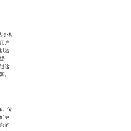
站提供
用户
以验
据
过这
源。
择。传
们更
杂的