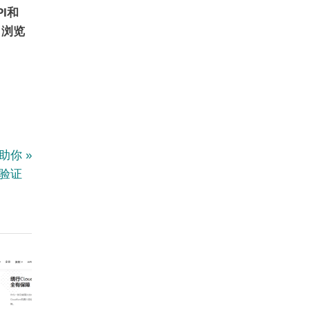
PI和
，浏览
I助你
e验证