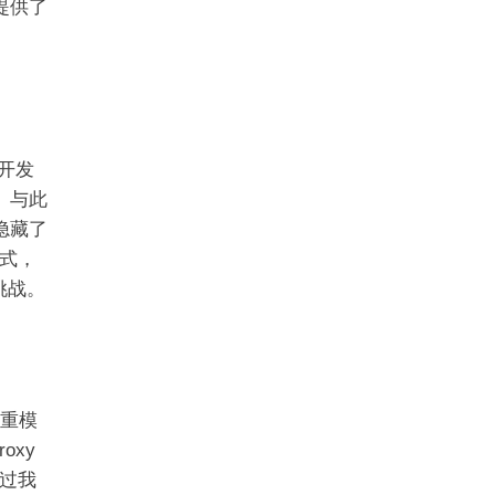
提供了
许开发
。与此
隐藏了
式，
挑战。
双重模
oxy
过我