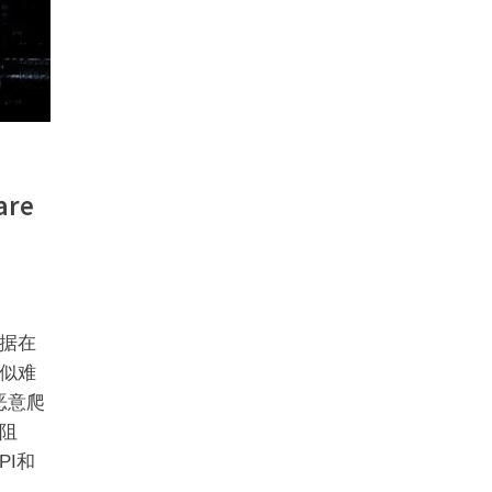
re
据在
似难
恶意爬
阻
PI和