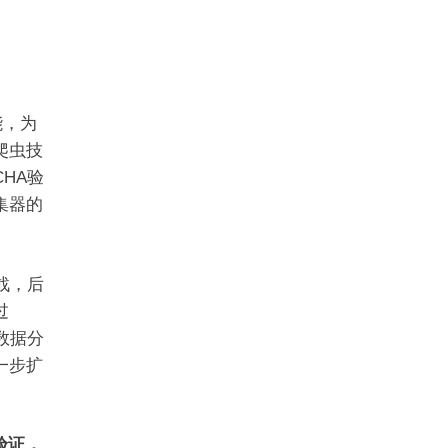
能，为
爬虫技
HA验
集器的
战，后
过
数据分
一步扩
验证，