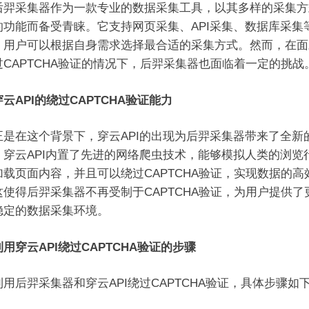
采集器作为一款专业的数据采集工具，以其多样的采集方
的功能而备受青睐。它支持网页采集、API采集、数据库采集
，用户可以根据自身需求选择最合适的采集方式。然而，在面
过CAPTCHA验证的情况下，后羿采集器也面临着一定的挑战
穿云API的绕过CAPTCHA验证能力
在这个背景下，穿云API的出现为后羿采集器带来了全新
。穿云API内置了先进的网络爬虫技术，能够模拟人类的浏览
加载页面内容，并且可以绕过CAPTCHA验证，实现数据的高
这使得后羿采集器不再受制于CAPTCHA验证，为用户提供了
稳定的数据采集环境。
利用穿云API绕过CAPTCHA验证的步骤
后羿采集器和穿云API绕过CAPTCHA验证，具体步骤如