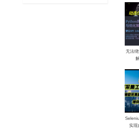
航
u
s
P
o
s
t
无法绕过
:
Selen
实现