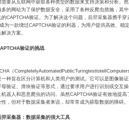
都需要从互联网中获取各种类型的数据来支持决策和分析。然
越多的网站为了保护数据安全，采用了各种反爬虫措施，其中
见的CAPTCHA验证。为了解决这个问题，后羿采集器携手穿
，成为一款绕过CAPTCHA验证的利器，为用户提供高效、稳
集解决方案。
APTCHA验证的挑战
HA（CompletelyAutomatedPublicTuringtesttotellComput
是一种旨在区分计算机和人类用户的测试。它可以是图像验证
字母验证、滑块验证等形式，通过要求用户进行识别或交互操
止机器人和恶意爬虫的访问。虽然CAPTCHA验证有效地提高
全性，但对于数据采集者来说，却常常成为获取数据的障碍。
后羿采集器：数据采集的强大工具